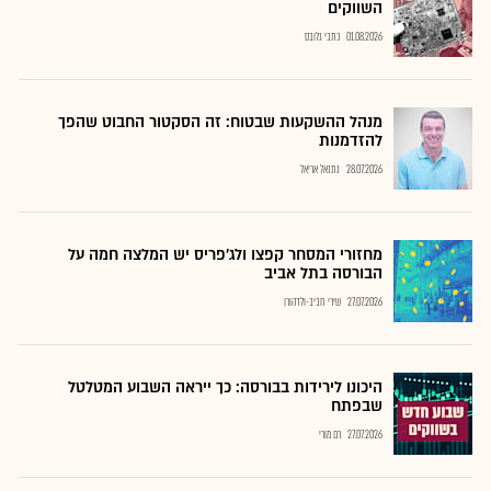
השווקים
01.08.2026
כתבי גלובס
מנהל ההשקעות שבטוח: זה הסקטור החבוט שהפך
להזדמנות
28.07.2026
נתנאל אריאל
מחזורי המסחר קפצו ולג'פריס יש המלצה חמה על
הבורסה בתל אביב
27.07.2026
שירי חביב-ולדהורן
היכונו לירידות בבורסה: כך ייראה השבוע המטלטל
שבפתח
27.07.2026
רם מורי