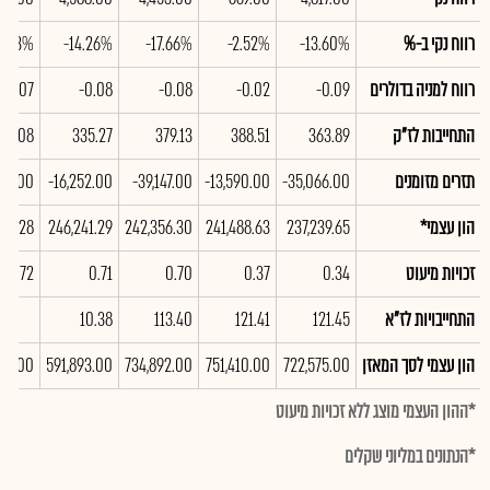
רווח נקי ב-%
-13.60%
-2.52%
-17.66%
-14.26%
5.83%
רווח למניה בדולרים
-0.09
-0.02
-0.08
-0.08
-0.07
התחייבות לז"ק
363.89
388.51
379.13
335.27
36.08
תזרים מזומנים
-35,066.00
-13,590.00
-39,147.00
-16,252.00
405.00
הון עצמי*
237,239.65
241,488.63
242,356.30
246,241.29
58.28
זכויות מיעוט
0.34
0.37
0.70
0.71
0.72
התחייבויות לז"א
121.45
121.41
113.40
10.38
הון עצמי לסך המאזן
722,575.00
751,410.00
734,892.00
591,893.00
136.00
*ההון העצמי מוצג ללא זכויות מיעוט
*הנתונים במליוני שקלים