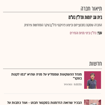
תיאור חברה
בית וגג יזמות ונדל"ן בע"מ
החברה עוסקת בתכנון,ייזום וביצוע פרויקטי נדל"ן,בעיקר התחדשות עירונית.
ענף:
נדל"ן ובינוי מניות והמירים
חדשות
מנהל ההשקעות שממליץ על מניה שהיא "כמו לקנות
בונקר"
04.08.2026
נתנאל אריאל
הבכיר שרואה הזדמנות בסקטור חבוט - ועוד כתבות על