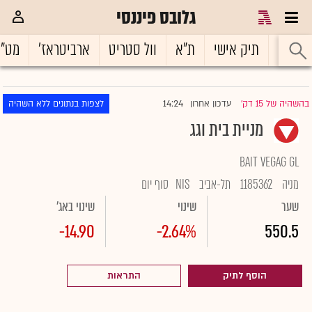
גלובס פיננסי
ראשי
תיק אישי
ת"א
וול סטריט
ארביטראז'
מט"
14:24
בהשהיה של 15 דק'
עדכון אחרון
לצפות בנתונים ללא השהיה
|
מניית בית וגג
BAIT VEGAG GL
מניה
1185362
תל-אביב
NIS
סוף יום
שער
שינוי
שינוי באג'
-14.90
-2.64%
550.5
הוסף לתיק
התראות