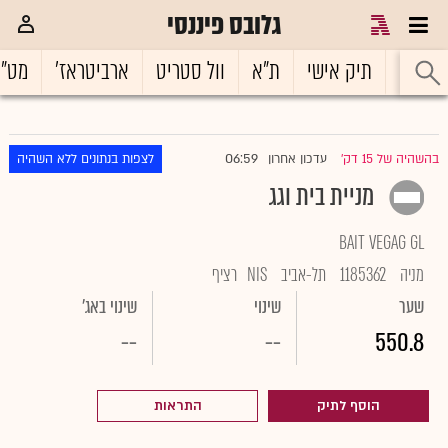
גלובס פיננסי
ראשי
תיק אישי
ת"א
וול סטריט
ארביטראז'
מט"
06:59
בהשהיה של 15 דק'
עדכון אחרון
לצפות בנתונים ללא השהיה
|
מניית בית וגג
BAIT VEGAG GL
מניה
1185362
תל-אביב
NIS
רציף
שער
שינוי
שינוי באג'
--
--
550.8
הוסף לתיק
התראות