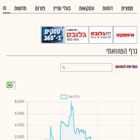
מכי
תמצית
דוחות
עסקאות
בעלי עניין
פורום
חדשות
גרף השוואתי
הוסף מניה להשוואה