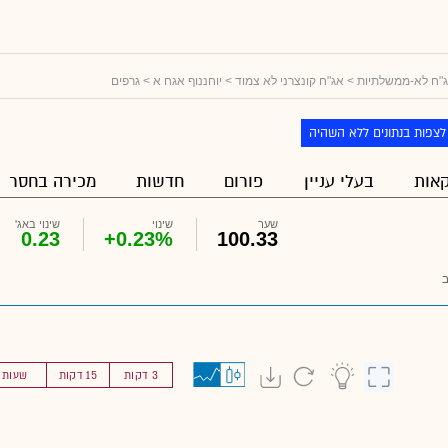
"ח לא-ממשלתיות
>
אג"ח קונצרני לא צמוד
>
יוחננוף אגח א
> גרפים
לצפות בנתונים ללא השהיה
אות
בעלי עניין
פורום
חדשות
מכירה בחסר
שער
שינוי
שינוי באג'
0.23
+0.23%
100.33
3 דקות
15 דקות
שעות