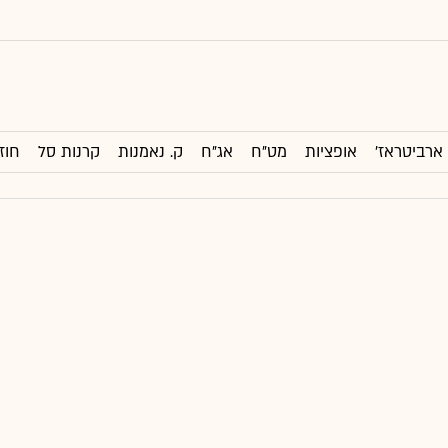
ארביטראז'
אופציות
מט"ח
אג"ח
ק. נאמנות
קרנות סל
חוז