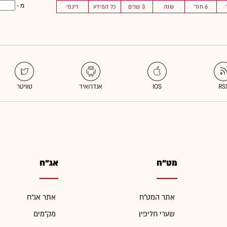
מ -
6 חוד'
שנה
3 שנים
כל המידע
דינמי
מט"ח
אג"ח
אתר המט"ח
אתר אג"ח
שערי חליפין
מק"מים