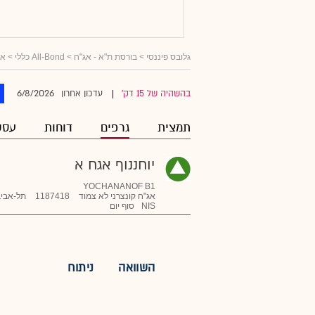
גלובס פיננסי
>
בורסת ת"א - אג"ח
>
All-Bond כללי
>
אג
6/8/2026
בהשהיה של 15 דק'
עדכון אחרון
|
תמצית
גרפים
דוחות
עסק
יוחננוף אגח א
YOCHANANOF B1
אג"ח קונצרני לא צמוד
1187418
תל-אביב
NIS
סוף יום
השוואה
ניתוח