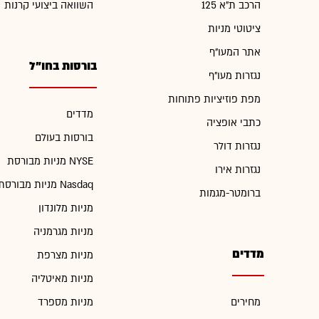
הרכב ת"א 125
השוואה ביצועי קרנות
ציטוטי מניות
אתר המעו"ף
בורסות בחו"ל
נגזרות מעו"ף
מפת פוזיציות פתוחות
מדדים
כתבי אופציה
בורסות בעולם
נגזרות דולר
מניות מבורסת NYSE
נגזרות אירו
מניות מבורסת Nasdaq
ברומטר-מגמות
מניות מלונדון
מניות מגרמניה
מדדים
מניות מצרפת
מניות מאיטליה
מחירים
מניות מספרד