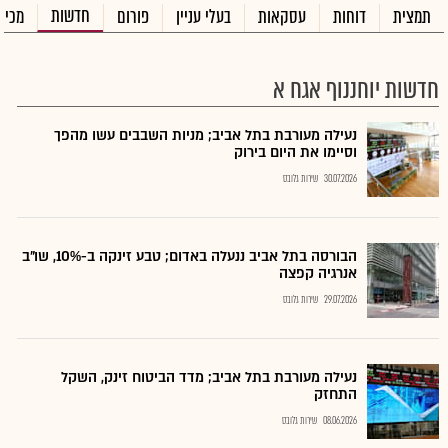
חדשות
תמצית
דוחות
עסקאות
בעלי עניין
פורום
מכיר
חדשות יוחננוף אגח א
נעילה מעורבת בתל אביב; מניות השבבים עשו מהפך
וסיימו את היום בירוק
30.07.2026
שירות גלובס
הבורסה בתל אביב ננעלה באדום; טבע זינקה ב-10%, שו"ב
אנרגיה קפצה
29.07.2026
שירות גלובס
נעילה מעורבת בתל אביב; מדד הביטוח זינק, השקל
התחזק
08.06.2026
שירות גלובס