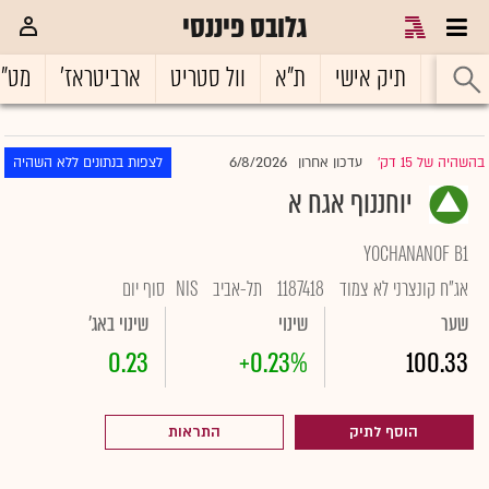
גלובס פיננסי
ראשי
תיק אישי
ת"א
וול סטריט
ארביטראז'
מט"
6/8/2026
בהשהיה של 15 דק'
עדכון אחרון
לצפות בנתונים ללא השהיה
|
יוחננוף אגח א
YOCHANANOF B1
אג"ח קונצרני לא צמוד
1187418
תל-אביב
NIS
סוף יום
שער
שינוי
שינוי באג'
0.23
+0.23%
100.33
הוסף לתיק
התראות