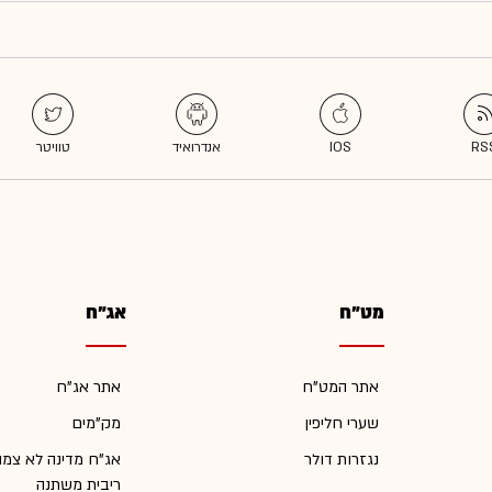
מט"ח
אג"ח
אתר המט"ח
אתר אג"ח
שערי חליפין
מק"מים
נגזרות דולר
אג"ח מדינה לא צמו
ריבית משתנה