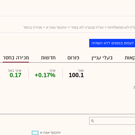
"ח לא-ממשלתיות
>
אג"ח קונצרני לא צמוד
>
יוחננוף אגח א
> מכירה בחסר
לצפות בנתונים ללא השהיה
אות
בעלי עניין
פורום
חדשות
מכירה בחסר
שער
שינוי
שינוי באג'
0.17
+0.17%
100.1