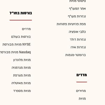
ציטוטי מניות
אתר המעו"ף
בורסות בחו"ל
נגזרות מעו"ף
מפת פוזיציות פתוחות
מדדים
כתבי אופציה
בורסות בעולם
נגזרות דולר
מניות מבורסת NYSE
נגזרות אירו
מניות מבורסת Nasdaq
ברומטר-מגמות
מניות מלונדון
מניות מגרמניה
מדדים
מניות מצרפת
מניות מאיטליה
מחירים
מניות מספרד
מניות