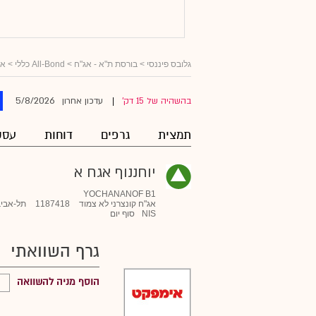
גלובס פיננסי
>
בורסת ת"א - אג"ח
>
All-Bond כללי
>
אג
5/8/2026
בהשהיה של 15 דק'
עדכון אחרון
|
תמצית
גרפים
דוחות
עסק
יוחננוף אגח א
YOCHANANOF B1
אג"ח קונצרני לא צמוד
1187418
תל-אביב
NIS
סוף יום
גרף השוואתי
הוסף מניה להשוואה