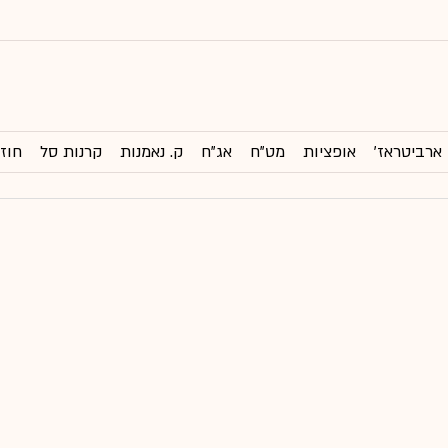
ארביטראז'
אופציות
מט"ח
אג"ח
ק. נאמנות
קרנות סל
חוזי