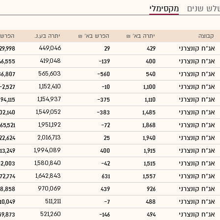
לש שנים
מקסימלי
קבוצה
יתרה בא' ₪
הפרש בא' ₪
יתרה בע.נ.
הפרש ב
אג"ח קונצרני
429
29
449,046
29,998
אג"ח קונצרני
400
-139
419,048
46,555
אג"ח קונצרני
540
-560
565,603
86,807
אג"ח קונצרני
1,100
-10
1,152,410
-2,527
אג"ח קונצרני
1,110
-375
1,154,937
94,115
אג"ח קונצרני
1,485
-383
1,549,052
02,140
אג"ח קונצרני
1,868
-72
1,951,192
65,521
אג"ח קונצרני
1,940
25
2,016,713
22,624
אג"ח קונצרני
1,915
400
1,994,089
13,249
אג"ח קונצרני
1,515
-42
1,580,840
62,003
אג"ח קונצרני
1,557
631
1,642,843
72,774
אג"ח קונצרני
926
439
970,069
8,858
אג"ח קונצרני
488
-7
511,211
10,049
אג"ח קונצרני
494
-146
521,260
59,873