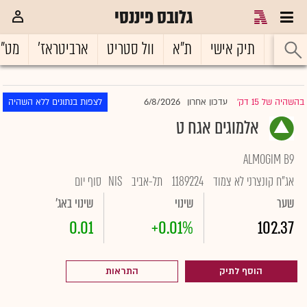
גלובס פיננסי
ראשי
תיק אישי
ת"א
וול סטריט
ארביטראז'
מט"
6/8/2026
בהשהיה של 15 דק'
עדכון אחרון
לצפות בנתונים ללא השהיה
|
אלמוגים אגח ט
ALMOGIM B9
אג"ח קונצרני לא צמוד
1189224
תל-אביב
NIS
סוף יום
שער
שינוי
שינוי באג'
0.01
+0.01%
102.37
הוסף לתיק
התראות