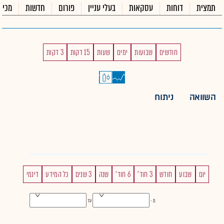
תמצית
דוחות
עסקאות
בעלי עניין
פורום
חדשות
מכיר
חודשים
שבועות
ימים
שעות
15 דקות
3 דקות
השוואה
ניתוח
יום
שבוע
חודש
3 חוד'
6 חוד'
שנה
3 שנים
כל המידע
דינמי
מ -
עד