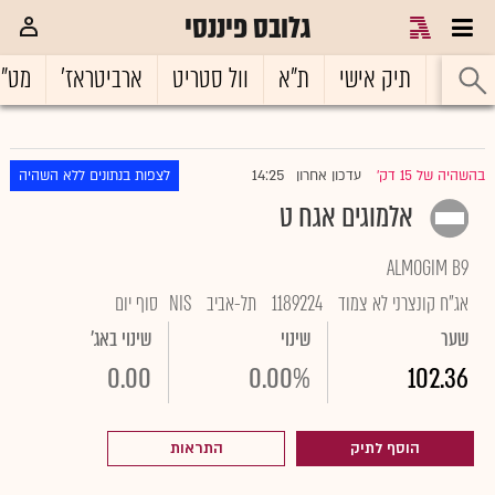
גלובס פיננסי
ראשי
תיק אישי
ת"א
וול סטריט
ארביטראז'
מט"
14:25
בהשהיה של 15 דק'
עדכון אחרון
לצפות בנתונים ללא השהיה
|
אלמוגים אגח ט
ALMOGIM B9
אג"ח קונצרני לא צמוד
1189224
תל-אביב
NIS
סוף יום
שער
שינוי
שינוי באג'
0.00
0.00%
102.36
הוסף לתיק
התראות