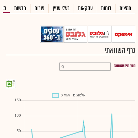
מכי
תמצית
דוחות
עסקאות
בעלי עניין
פורום
חדשות
גרף השוואתי
הוסף מניה להשוואה