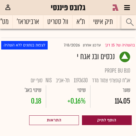
גלובס פיננסי
ראשי
תיק אישי
ת"א
וול סטריט
ארביטראז'
מט"
7/8/2026
בהשהיה של 15 דק'
עדכון אחרון
לצפות בנתונים ללא השהיה
|
נכסים ובנ אגח י
PROPE BU B10
אג"ח קונצרני צמוד מדד
1193630
תל-אביב
NIS
סוף יום
שער
שינוי
שינוי באג'
0.18
+0.16%
114.05
הוסף לתיק
התראות