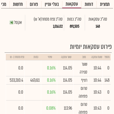
עסקאות
תמצית
דוחות
בעלי עניין
פורום
חדשות
מכיר
סה"כ עסקאות
סה"כ כמות
סה"כ נפח מסחר
(א' ₪)
אקסל
1,016.02
891,505
148
פירוט עסקאות יומיות
מספר
שעת עסקה
מצב
שער עסקה
שינוי
כמות
נפח מסחר ב- ₪
שער
0.0
0.16%
114.05
10:44
0
סגירה
148
10:44
רציף
114.05
0.16%
467,611
533,310.4
טרום
0.0
0.16%
114.05
10:43
0
פתיחה
טרום
0.0
0.08%
113.96
10:43
0
פתיחה