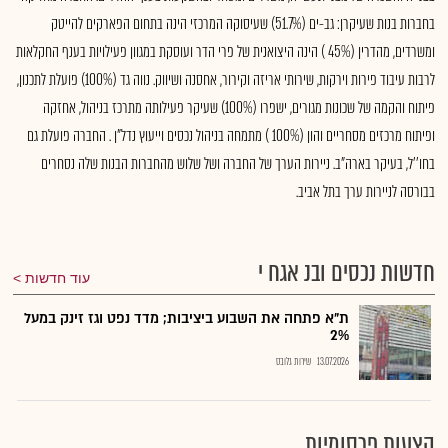
בחברות בנות שעיקרן: גב-ים (51.7%) שעיסוקה המרכזי הינה בתחום הפארקים להייטק
ומשרדים, מהדרין (45% ) הינה היצואנית של פרי הדר ועוסקת במגוון פעילויות בענף החקלאות
לרבות עיבוד פירות וירקות, שירותי אריזה וקירור, אחסנה ושיווק. נווה גד (100%) פועלת לתכנון,
פיתוח והקמה של שכונות מגורים, ישפרו (100%) שעיקר פעילותה מתרכז בניהול, אחזקה
ופיתוח מרכזים מסחריים והון (100% ) מתמחה בניהול נכסים וייעוץ נדל"ן . החברה פועלת גם
בחו''ל, בעיקר בארה"ב. ניירות הערך של החברה ושל שלוש מהחברות הבנות שלה נסחרים
בבורסה לניירות ערך בתל אביב.
חדשות נכסים ובנ אגח י
עוד חדשות
ת"א פתחה את השבוע ביציבות; מדד נפט וגז זינק במעל
2%
13.07.2026
שירות גלובס
הצעות פרסומיות