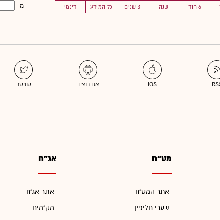
מ -
6 חוד'
שנה
3 שנים
כל המידע
דינמי
מט"ח
אג"ח
אתר המט"ח
אתר אג"ח
שערי חליפין
מק"מים