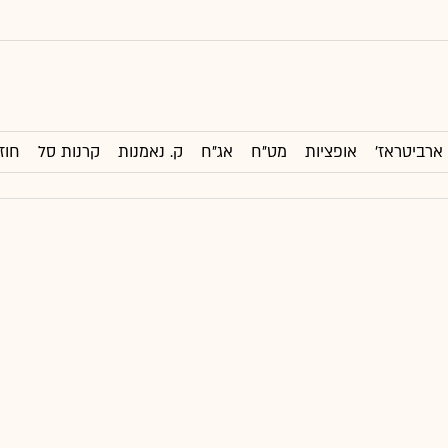
ארביטראז'
אופציות
מט"ח
אג"ח
ק. נאמנות
קרנות סל
חוז