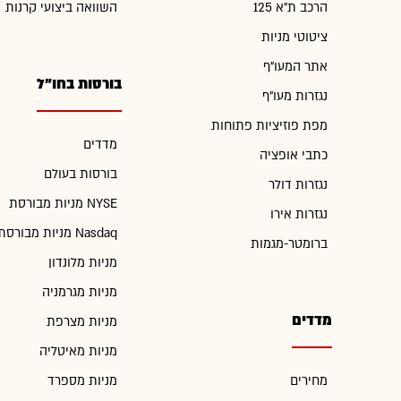
הרכב ת"א 125
השוואה ביצועי קרנות
ציטוטי מניות
אתר המעו"ף
בורסות בחו"ל
נגזרות מעו"ף
מפת פוזיציות פתוחות
מדדים
כתבי אופציה
בורסות בעולם
נגזרות דולר
מניות מבורסת NYSE
נגזרות אירו
מניות מבורסת Nasdaq
ברומטר-מגמות
מניות מלונדון
מניות מגרמניה
מדדים
מניות מצרפת
מניות מאיטליה
מחירים
מניות מספרד