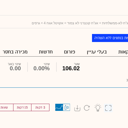
"ח לא-ממשלתיות
>
אג"ח קונצרני לא צמוד
>
אקויטל אגח 4
> גרפים
ת בנתונים ללא השהיה
אות
בעלי עניין
פורום
חדשות
מכירה בחסר
שער
שינוי
שינוי באג'
0.00
0.00%
106.02
3 דקות
15 דקות
שעות