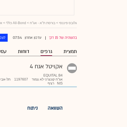
גלובס פיננסי
>
בורסת ת"א - אג"ח
>
All-Bond כללי
>
אג
07:54
בהשהיה של 15 דק'
עדכון אחרון
לצפו
|
תמצית
גרפים
דוחות
עסק
אקויטל אגח 4
EQUITAL B4
אג"ח קונצרני לא צמוד
1197607
תל-אביב
NIS
רציף
השוואה
ניתוח