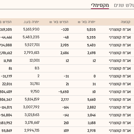
לש שנים
מקסימלי
קבוצה
יתרה בא' ₪
הפרש בא' ₪
יתרה בע.נ.
הפרש בע
אג"ח קונצרני
5,035
-320
5,163,930
319,305
אג"ח קונצרני
5,355
-48
5,483,235
-44,466
אג"ח קונצרני
5,403
2,705
5,527,701
,734,088
אג"ח קונצרני
2,698
2,686
2,793,613
2,781,612
אג"ח קונצרני
12
12
12,001
11,918
אג"ח קונצרני
83
81
אג"ח קונצרני
0
-31
2
-31,779
אג"ח קונצרני
31
21
31,781
22,031
אג"ח קונצרני
10
-5,650
9,750
,804,409
אג"ח קונצרני
5,660
2,777
5,814,159
,806,367
אג"ח קונצרני
2,882
-164
3,007,792
-114,071
אג"ח קונצרני
3,046
-141
3,121,863
-56,804
אג"ח קונצרני
3,188
210
3,178,667
183,952
אג"ח קונצרני
2,978
109
2,994,715
55,869