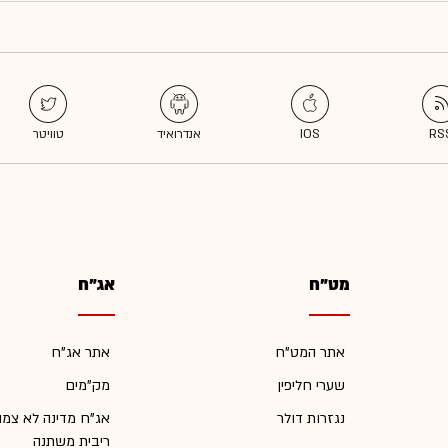
מט"ח
אג"ח
אתר המט"ח
אתר אג"ח
שערי חליפין
מק"מים
נגזרות דולר
אג"ח מדינה לא צמו
ריבית משתנה