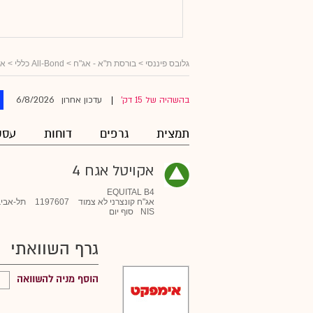
גלובס פיננסי
>
בורסת ת"א - אג"ח
>
All-Bond כללי
>
אג
6/8/2026
בהשהיה של 15 דק'
עדכון אחרון
|
תמצית
גרפים
דוחות
עסק
אקויטל אגח 4
EQUITAL B4
אג"ח קונצרני לא צמוד
1197607
תל-אביב
NIS
סוף יום
גרף השוואתי
הוסף מניה להשוואה