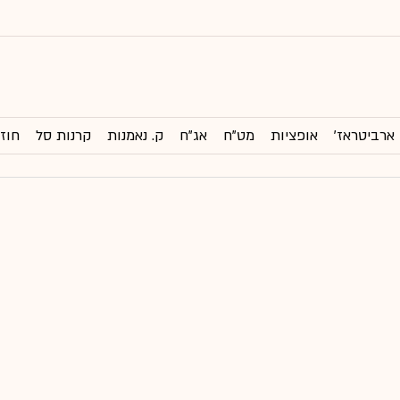
ארביטראז'
אופציות
מט"ח
אג"ח
ק. נאמנות
קרנות סל
חוזי