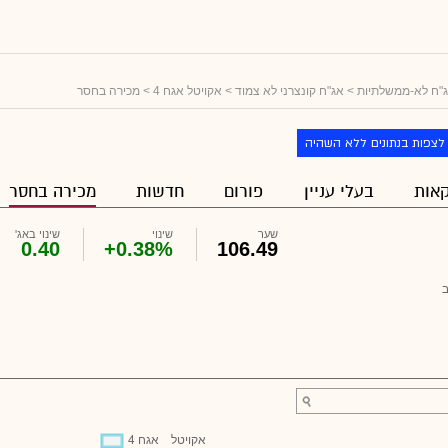
"ח לא-ממשלתיות
>
אג"ח קונצרני לא צמוד
>
אקויטל אגח 4
> מכירה בחסר
לצפות בנתונים ללא השהיה
אות
בעלי עניין
פורום
חדשות
מכירה בחסר
שער
שינוי
שינוי באג'
0.40
+0.38%
106.49