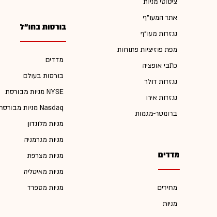
ציטוטי מניות
אתר המעו"ף
בורסות בחו"ל
נגזרות מעו"ף
מפת פוזיציות פתוחות
מדדים
כתבי אופציה
בורסות בעולם
נגזרות דולר
מניות מבורסת NYSE
נגזרות אירו
מניות מבורסת Nasdaq
ברומטר-מגמות
מניות מלונדון
מניות מגרמניה
מדדים
מניות מצרפת
מניות מאיטליה
מחירים
מניות מספרד
מניות