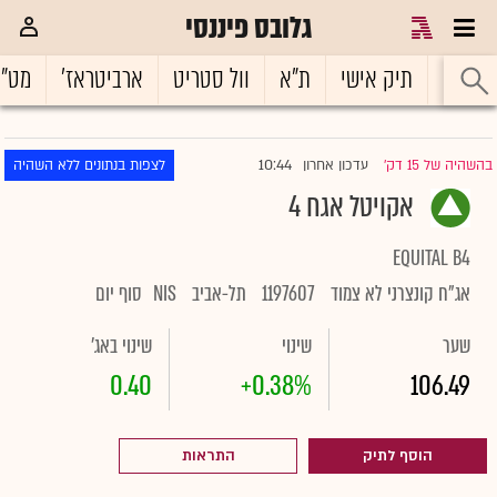
גלובס פיננסי
ראשי
תיק אישי
ת"א
וול סטריט
ארביטראז'
מט"
10:44
בהשהיה של 15 דק'
עדכון אחרון
לצפות בנתונים ללא השהיה
|
אקויטל אגח 4
EQUITAL B4
אג"ח קונצרני לא צמוד
1197607
תל-אביב
NIS
סוף יום
שער
שינוי
שינוי באג'
0.40
+0.38%
106.49
הוסף לתיק
התראות