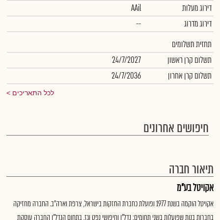
דירוג מעלות
AAil
דירוג מדרוג
--
תחזית תשלומים
תשלום קרן ראשון
24/7/2027
תשלום קרן אחרון
24/7/2036
לכל התאריכים
חיפושים אחרונים
תיאור חברה
אקויטל בע"מ
אקויטל הוקמה בשנת 1977 ופועלת כחברת החזקות בישראל, צרפת וארה"ב. החברה מחזיקה
בחברות בנות שפועלות בשני תחומים: נדל"ן וחיפושי נפט וגז. בתחום הנדל"ן החברה עוסקת