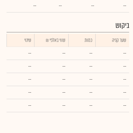
--
--
--
--
ביקוש
שער קניה
כמות
₪ שווי באלפי
שינוי
--
--
--
--
--
--
--
--
--
--
--
--
--
--
--
--
--
--
--
--