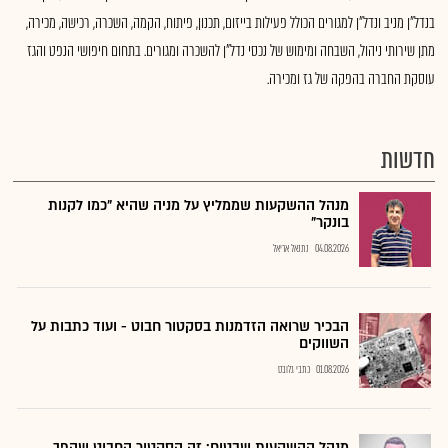
בנדל"ן מניב ונדל"ן למגורים הכולל פעילות בייזום, תכנון, פיתוח, הקמה, השכרה, רכישה, מכירה,
מתן שירותי ניהול, השבחה ומימוש של נכסי נדל"ן להשכרה ומגורים. בתחום חיפושי הנפט והגז
עוסקת החברה בהפקה של גז ומכירה.
חדשות
מנהל ההשקעות שממליץ על מניה שהיא "כמו לקנות
בונקר"
04.08.2026
נתנאל אריאל
הבכיר שרואה הזדמנות בסקטור חבוט - ועוד כתבות על
השווקים
01.08.2026
כתבי גלובס
מנהל ההשקעות שבטוח: זה הסקטור החבוט שהפך