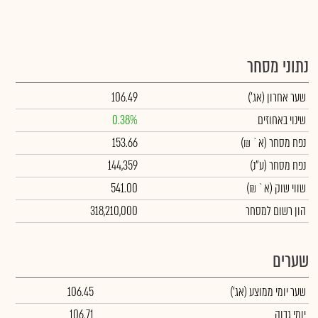
נתוני מסחר
שער אחרון
(אג')
106.49
שינוי באחוזים
0.38%
נפח מסחר
(א` ₪)
153.66
נפח מסחר
(ע"נ)
144,359
שווי שוק
(א` ₪)
541.00
הון רשום למסחר
318,210,000
שערים
שער יומי ממוצע
(אג')
106.45
יומי גבוה
106.71