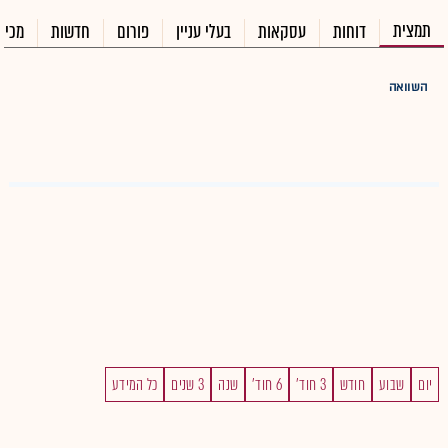
תמצית
דוחות
עסקאות
בעלי עניין
פורום
חדשות
מכיר
השוואה
יום
שבוע
חודש
3 חוד'
6 חוד'
שנה
3 שנים
כל המידע