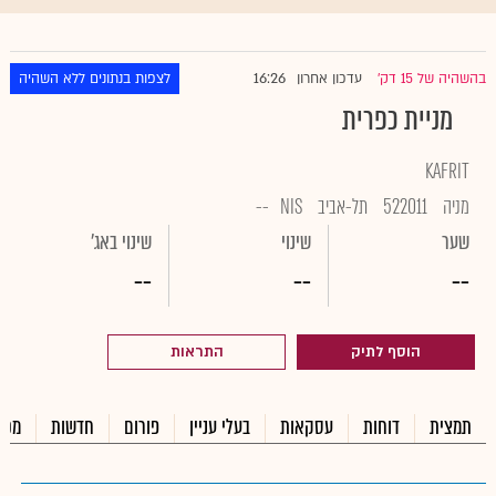
16:26
בהשהיה של 15 דק'
עדכון אחרון
לצפות בנתונים ללא השהיה
|
מניית כפרית
KAFRIT
מניה
522011
תל-אביב
NIS
--
שער
שינוי
שינוי באג'
--
--
--
הוסף לתיק
התראות
תמצית
דוחות
עסקאות
בעלי עניין
פורום
חדשות
מכי