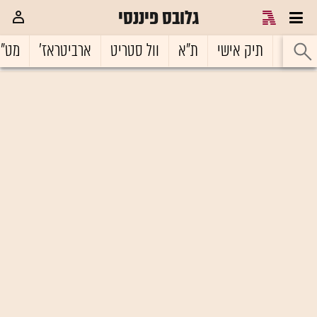
גלובס פיננסי
ראשי
תיק אישי
ת"א
וול סטריט
ארביטראז'
מט"