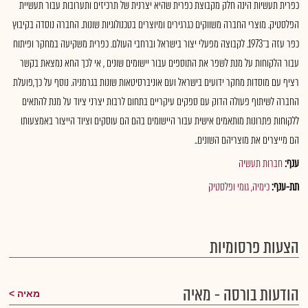
כפרית תעשיות הינה חלק מקבוצת כפרית שהיא יצרנית של תרכיזים ותערובות עבור תעשיית
הפלסטיק. מוצרי החברה משווקים כגרגירים ומיוצרים בטכנולוגיות שונות. החברה נוסדה בקיבוץ
כפר עזה ב־1973. לקבוצה מפעלי יצור בישראל וברחבי העולם. כפרית משקיעה במחקר ופיתוח
עבור הלקוחות על מנת לשפר את התוספים עבור יישומים שונים , אי לכך החא נמצאת בקשר
רציף עם מוסדות מחקר ידועים בישראל ועם אוניברסיטאות שונות בגרמניה. נוסף על כך,פועלת
החברה לשיתוף פעולה הדוק עם ספקים עיקריים בתחום לרבות יצרני ציוד על מנת להתאים
ללקוחות פתרונות מותאמים אישית עבור היישומים בהם הם עוסקים וציוד הייצור באמצעותו
הם מייצרים את מוצריהם השונים..
ענף:
חברות תעשיה
תת-ענף:
כימיה, גומי ופלסטיק
הצעות פרסומיות
הודעות בורסה - מאיה
מאיה