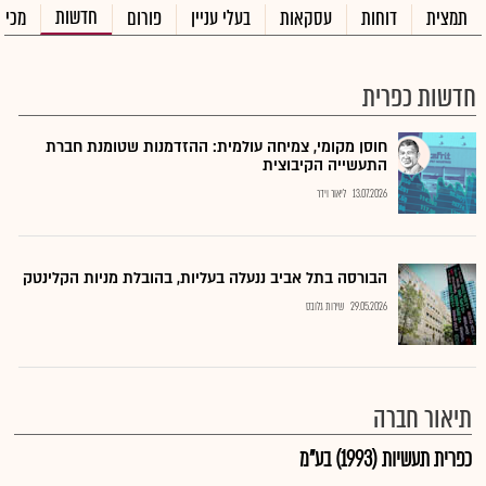
חדשות
תמצית
דוחות
עסקאות
בעלי עניין
פורום
מכיר
חדשות כפרית
חוסן מקומי, צמיחה עולמית: ההזדמנות שטומנת חברת
התעשייה הקיבוצית
13.07.2026
ליאור וידר
הבורסה בתל אביב ננעלה בעליות, בהובלת מניות הקלינטק
29.05.2026
שירות גלובס
תיאור חברה
כפרית תעשיות (1993) בע"מ