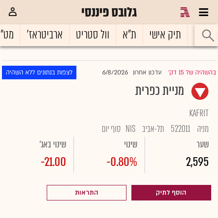
גלובס פיננסי
ראשי
תיק אישי
ת"א
וול סטריט
ארביטראז'
מט"
6/8/2026
בהשהיה של 15 דק'
עדכון אחרון
לצפות בנתונים ללא השהיה
|
מניית כפרית
KAFRIT
מניה
522011
תל-אביב
NIS
סוף יום
שער
שינוי
שינוי באג'
-21.00
-0.80%
2,595
הוסף לתיק
התראות