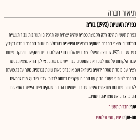
תיאור חברה
כפרית תעשיות (1993) בע"מ
כפרית תעשיות הינה חלק מקבוצת כפרית שהיא יצרנית של תרכיזים ותערובות עבור תעשיית
הפלסטיק. מוצרי החברה משווקים כגרגירים ומיוצרים בטכנולוגיות שונות. החברה נוסדה בקיבוץ
כפר עזה ב־1973. לקבוצה מפעלי יצור בישראל וברחבי העולם. כפרית משקיעה במחקר ופיתוח
עבור הלקוחות על מנת לשפר את התוספים עבור יישומים שונים , אי לכך החא נמצאת בקשר
רציף עם מוסדות מחקר ידועים בישראל ועם אוניברסיטאות שונות בגרמניה. נוסף על כך,פועלת
החברה לשיתוף פעולה הדוק עם ספקים עיקריים בתחום לרבות יצרני ציוד על מנת להתאים
ללקוחות פתרונות מותאמים אישית עבור היישומים בהם הם עוסקים וציוד הייצור באמצעותו
הם מייצרים את מוצריהם השונים..
ענף:
חברות תעשיה
תת-ענף:
כימיה, גומי ופלסטיק