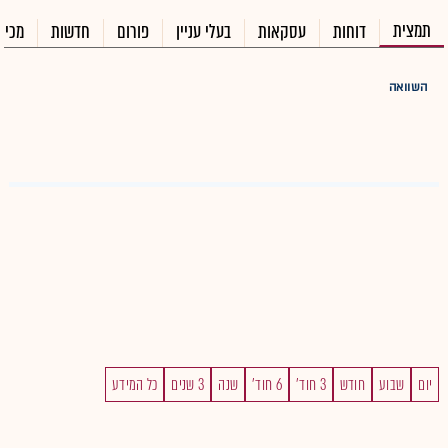
תמצית
דוחות
עסקאות
בעלי עניין
פורום
חדשות
מכיר
השוואה
יום
שבוע
חודש
3 חוד'
6 חוד'
שנה
3 שנים
כל המידע