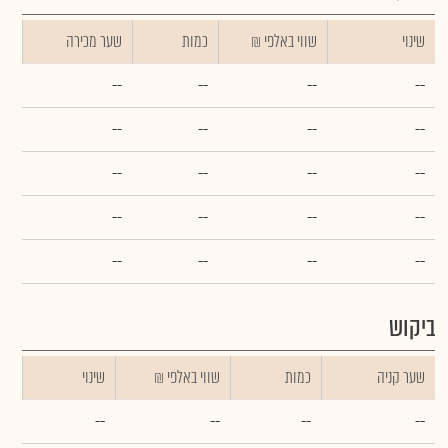
שינוי
₪ שווי באלפי
כמות
שער מכירה
--
--
--
--
--
--
--
--
--
--
--
--
--
--
--
--
--
--
--
--
ביקוש
שער קניה
כמות
₪ שווי באלפי
שינוי
--
--
--
--