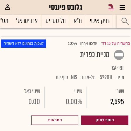
גלובס פיננסי
ראשי
תיק אישי
ת"א
וול סטריט
ארביטראז'
מט"
10:44
בהשהיה של 15 דק'
עדכון אחרון
לצפות בנתונים ללא השהיה
|
מניית כפרית
KAFRIT
מניה
522011
תל-אביב
NIS
סוף יום
שער
שינוי
שינוי באג'
0.00
0.00%
2,595
הוסף לתיק
התראות