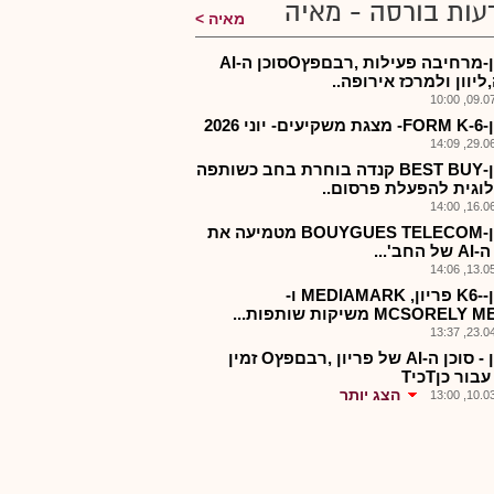
עות בורסה - מאיה
מאיה
פריון-מרחיבה פעילות ,רבםפץOסוכן ה-AI
יוון ולמרכז אירופה..
09.07.2
 יוני 2026
29.06.2
פריון-BEST BUY קנדה בוחרת בחב כשותפה
לוגית להפעלת פרסום..
16.06.2
פריון-BOUYGUES TELECOM מטמיעה את
החב'...
13.05.2
פריון--K6 פריון, MEDIAMARK ו-
MCSOREL משיקות שותפות...
23.04.2
פריון - סוכן ה-AI של פריון ,רבםפץO זמין
ור כןTכיT
הצג יותר
10.03.2