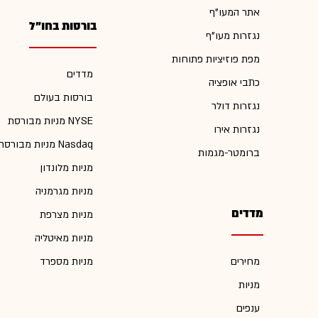
אתר המעו"ף
בורסות בחו"ל
נגזרות מעו"ף
מפת פוזיציות פתוחות
מדדים
כתבי אופציה
בורסות בעולם
נגזרות דולר
מניות מבורסת NYSE
נגזרות אירו
מניות מבורסת Nasdaq
ברומטר-מגמות
מניות מלונדון
מניות מגרמניה
מדדים
מניות מצרפת
מניות מאיטליה
מחירים
מניות מספרד
מניות
ענפים