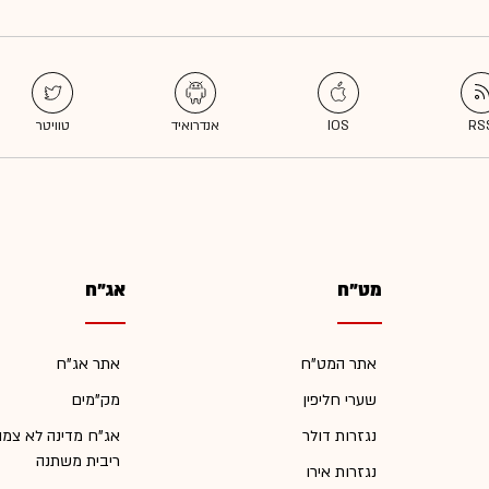
מט"ח
אג"ח
אתר המט"ח
אתר אג"ח
שערי חליפין
מק"מים
נגזרות דולר
אג"ח מדינה לא צמו
ריבית משתנה
נגזרות אירו