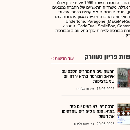
תוכן. החברה נוסדה בשנת 1999 על ידי ירון אדלר
 אדלר. משרדיה הראשיים של החברה נמצאים
ן, וסניפים נוספים ממוקמים ברחבי ארצות
 ואירופה.החברה מציעה מגוון פתרונות כמו
Undertone, Paragone (MakeMeRea
CodeFuel, SmileBox, ContentIQ1. החברה
ת בבורסה לניירות ערך בתל אביב ובבורסת
ק..
ות פריון נטוורק
עוד חדשות
המשקיעים מתמחרים הסכם עם
איראן; הבורסה בת"א ירדה יום
שני ברציפות
16.06.2026
שירות גלובס
הרבה זמן לא ראינו יום כזה
בת"א. הנה 5 סיפורים שהדהימו
את השוק
20.05.2026
חזי שטרנליכט