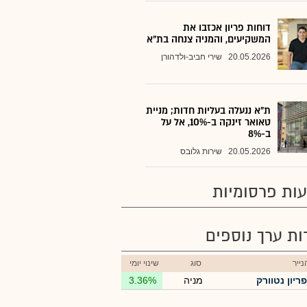
דוחות פריון אכזבו את
המשקיעים, והמניה צנחה בת"א
20.05.2026
שירי חביב-ולדהורן
ת"א ננעלה בעליות חדות; מניית
טאואר זינקה ב-10%, אל על
ב-8%
20.05.2026
שירות גלובס
ות פרסומיות
רות ערך נוספים
ייר
סוג
שינוי יומי
פריון נטוורק
מניה
3.36%