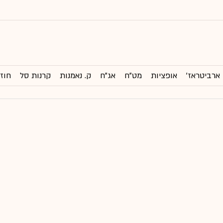
ארביטראז'
אופציות
מט"ח
אג"ח
ק. נאמנות
קרנות סל
חוזי