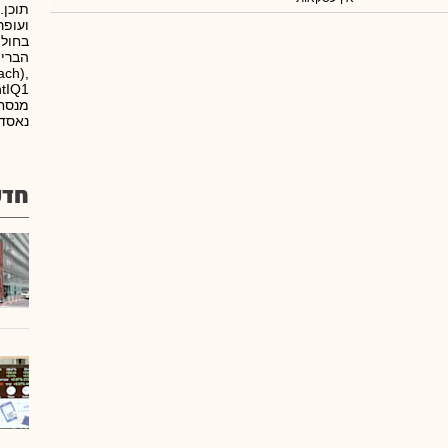
ועופר
בחולו
הברית
ch),
מנסחר
נאסד"
חדש