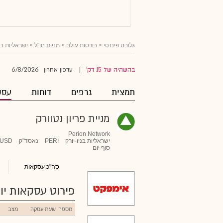
גלובס פיננסי
>
בורסות עולם
>
מניות חו"ל
>
ישראליות ב
6/8/2026
בהשהיה של 15 דק'
עדכון אחרון
|
תמצית
גרפים
דוחות
עסק
מניית פריון נטוורק
Perion Network
ישראליות בניו-יורק
PERI
נאסד"ק
USD
סוף יום
סה"כ עסקאות
פירוט עסקאות יומ
מספר
שעת עסקה
מצב