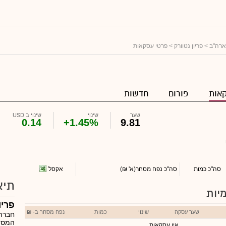
ארה"ב
>
פריון נטוורק
> פרטי עסקאות
אות
פורום
חדשות
שער
שינוי
שינוי ב USD
0.14
+1.45%
9.81
אקסל
סה"כ כמות
סה"כ נפח מסחר
(א' ₪)
תיא
יות
פריו
שער עסקה
שינוי
כמות
נפח מסחר ב- ₪
חברת 
המספק
אין עסקאות