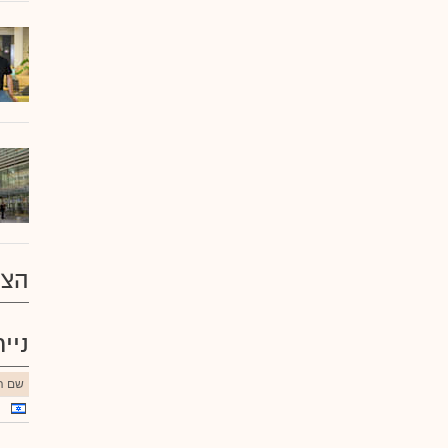
הצע
ניי
שם הנ