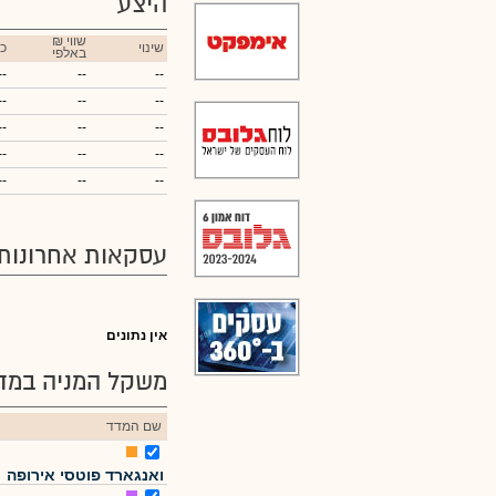
היצע
₪ שווי
שינוי
כ
באלפי
--
--
--
--
--
--
--
--
--
--
--
--
--
--
--
עסקאות אחרונות
אין נתונים
משקל המניה במדד
שם המדד
ואנגארד פוטסי אירופה