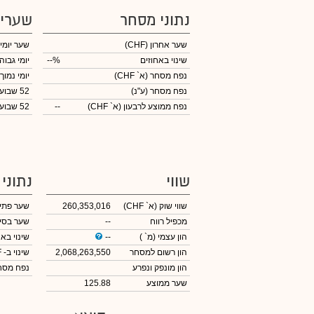
נתוני מסחר
שערי
שער אחרון
(CHF)
שער יומי
שינוי באחוזים
--%
יומי גבוה
נפח מסחר
(א` CHF)
יומי נמוך
נפח מסחר
(ע"נ)
52 שבועות גבוה
נפח ממוצע לרבעון (א` CHF)
--
52 שבועות נמוך
שווי
נתוני
שווי שוק
(א` CHF)
260,353,016
שער פתי
מכפיל רווח
--
שער בסי
הון עצמי
(מ` )
--
שינוי באח
הון רשום למסחר
2,068,263,550
שינוי
ב- CHF
הון מונפק ונפרע
נפח מס
שער ממוצע
125.88