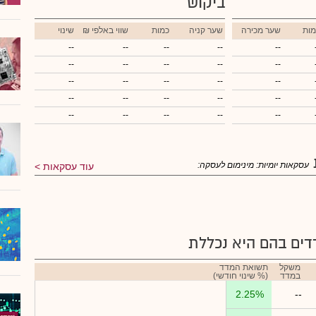
ביקוש
מות
שער מכירה
שער קניה
כמות
₪ שווי באלפי
שינוי
--
--
--
--
--
--
--
--
--
--
--
--
--
--
--
--
--
--
--
--
--
--
--
--
--
עסקאות יומיות:
מינימום לעסקה:
עוד עסקאות
ים בהם היא נכללת
משקל
תשואת המדד
במדד
(% שינוי חודשי)
2.25%
--