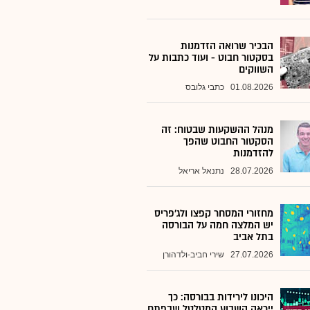
הבכיר שרואה הזדמנות
בסקטור חבוט - ועוד כתבות על
השווקים
01.08.2026
כתבי גלובס
מנהל ההשקעות שבטוח: זה
הסקטור החבוט שהפך
להזדמנות
28.07.2026
נתנאל אריאל
מחזורי המסחר קפצו ולג'פריס
יש המלצה חמה על הבורסה
בתל אביב
27.07.2026
שירי חביב-ולדהורן
היכונו לירידות בבורסה: כך
ייראה השבוע המטלטל שבפתח