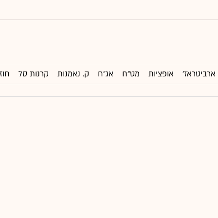
ארביטראז'
אופציות
מט"ח
אג"ח
ק. נאמנות
קרנות סל
חוז