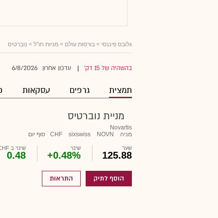
גלובס פיננסי
>
בורסות עולם
>
מניות חו"ל
> נוברטיס
6/8/2026
בהשהיה של 15 דק'
עדכון אחרון
|
תמצית
גרפים
עסקאות
פ
מניית נוברטיס
Novartis
מניה
NOVN
sixswiss
CHF
סוף יום
שער
שינוי
שינוי ב CHF
0.48
+0.48%
125.88
הוסף לתיק
התראות