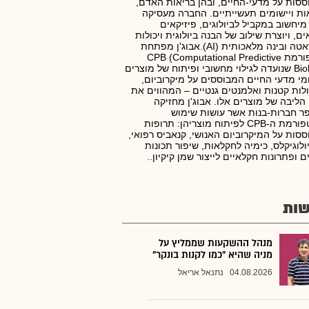
סות על מדעי-החיים, ובהן בריאות האדם,
ת ויישומים תעשייתיים. החברה מעסיקה
מיחשוב במקביל לביולוגים, פיזיקאים
ים, ויוצרת שילוב של הבנה ביולוגית ויכולות
ביג דאטה ובינה מלאכותית (AI).אבוג'ן מפתחת
פלטפורמת CPB (Computational Predictive
Biology) שנועדה לגילוי מחשובי ופיתוח של מוצרים
י מדעי החיים המבוססים על מיקרוביום,
לות קטנות ואלמנטים גנטיים – המהווים את
 הליבה של מוצרים אלו. אבוג'ן מחזיקה
 חברות-בנות אשר עושות שימוש
בפלטפורמת ה-CPB לפיתוח מוצריהן: תרופות
סות על המיקרוביום האנושי, קנאביס רפואי,
ולוגיקלס, כימיה לחקלאות, שיפור תכונות
ם ופתרונות חקלאיים לייצור שמן קיקיון..
ות
מנהל ההשקעות שממליץ על
מניה שהיא "כמו לקנות בונקר"
04.08.2026
נתנאל אריאל