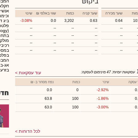
ביקוש
המבוס
חקלאו
אנשי 
מות
שער מכירה
שער קניה
כמות
₪ שווי באלפי
שינוי
וכימא
-3.08%
0.0
3,202
0.63
0.64
10
--
--
--
--
--
בתחומ
--
--
--
--
--
מולקו
--
--
--
--
--
רכיבי
במספר
--
--
--
--
--
המבוס
אג-בי
בזרעי
עסקאות יומיות:
47
מינימום לעסקה:
עוד עסקאות
 עסקה
שינוי
כמות
נפח מסחר ב- ₪
0.0
0
-2.92%
0
חדש
63.8
100
-1.86%
0
63.0
100
-3.00%
0
לכל הדוחות