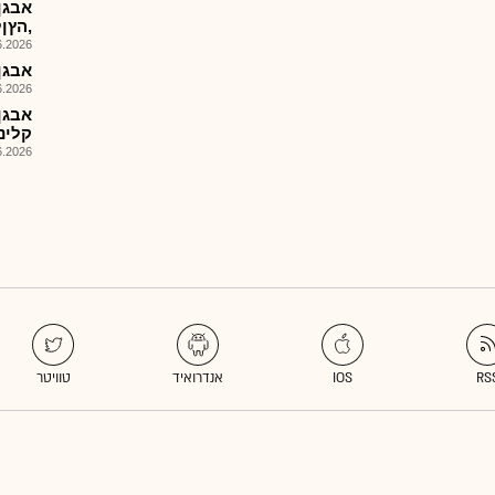
אבגן
,הץןלCולחןןGבק"ע ףףבPםוטI
026, 15:00
אבגן-FORM K-6- מצגת
026, 14:00
קליני 128BMC ע"י ביומ
026, 14:00