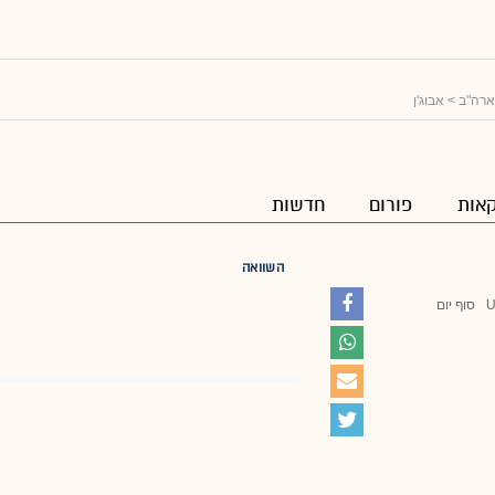
ארה"ב
> אבוג'ן
אות
פורום
חדשות
השוואה
סוף יום