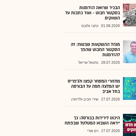
הבכיר שרואה הזדמנות
בסקטור חבוט - ועוד כתבות על
השווקים
01.08.2026
כתבי גלובס
מנהל ההשקעות שבטוח: זה
הסקטור החבוט שהפך
להזדמנות
28.07.2026
נתנאל אריאל
מחזורי המסחר קפצו ולג'פריס
יש המלצה חמה על הבורסה
בתל אביב
27.07.2026
שירי חביב-ולדהורן
היכונו לירידות בבורסה: כך
ייראה השבוע המטלטל שבפתח
27.07.2026
רם מורי