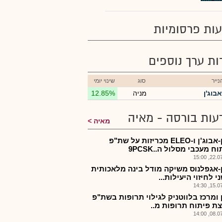
ות פרסומיות
רות ערך נוספים
ייר
סוג
שינוי יומי
אבוג'ן
מניה
12.85%
עות בורסה - מאיה
מאיה
אבגן-אבוג'ן ו-ELEO מכריזות על שת"פ
ח מעכבי מסלול ה..9PCSK
22.07.2
-אגפלנוס משיקה מודל בינה מלאכותית
 לחיזוי היעילות...
15.07.2
 ומרכז בלווטניק לגילוי תרופות בשת"פ
ת פיתוח תרופות מ..
08.07.2