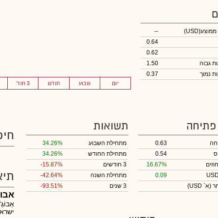
ם
 ממוצע
(USD)
--
0.64
0.62
1.50
0.37
יום
שבוע
חודש
3 חוד'
 פתיחה
תשואות
חיפ
חה
0.63
מתחילת השבוע
34.26%
ס
0.54
מתחילת החודש
34.26%
וזים
16.67%
3 חודשים
-15.87%
תיא
0.09
מתחילת השנה
-42.64%
חר
(א` USD)
3 שנים
-93.51%
אבוג
אֵבוֹ
ישראל