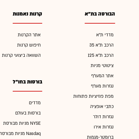
הבורסה בת"א
קרנות נאמנות
מדדי ת"א
אתר הקרנות
הרכב ת"א 35
חיפוש קרנות
הרכב ת"א 125
השוואה ביצועי קרנות
ציטוטי מניות
אתר המעו"ף
בורסות בחו"ל
נגזרות מעו"ף
מפת פוזיציות פתוחות
מדדים
כתבי אופציה
בורסות בעולם
נגזרות דולר
מניות מבורסת NYSE
נגזרות אירו
מניות מבורסת Nasdaq
ברומטר-מגמות