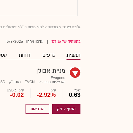
גלובס פיננסי
>
בורסות עולם
>
מניות חו"ל
>
ישראליות ב
5/8/2026
בהשהיה של 15 דק'
עדכון אחרון
|
תמצית
גרפים
דוחות
עסק
מניית אבוג'ן
Evogene
ישראליות בניו-יורק
EVGN
נאסד"ק
USD
שער
שינוי
שינוי ב USD
-0.02
-2.92%
0.63
הוסף לתיק
התראות