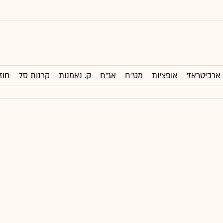
ארביטראז'
אופציות
מט"ח
אג"ח
ק. נאמנות
קרנות סל
חוז