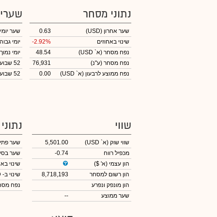
נתוני מסחר
שערי
שער אחרון
(USD)
0.63
שער יומי
שינוי באחוזים
-2.92%
יומי גבוה
נפח מסחר
(א` USD)
48.54
יומי נמוך
נפח מסחר
(ע"נ)
76,931
52 שבועות גבוה
נפח ממוצע לרבעון (א` USD)
0.00
52 שבועות נמוך
שווי
נתוני
שווי שוק
(א` USD)
5,501.00
שער פתי
מכפיל רווח
-0.74
שער בסי
הון עצמי
(א' $)
שינוי באח
הון רשום למסחר
8,718,193
שינוי
ב- USD
הון מונפק ונפרע
נפח מס
שער ממוצע
--