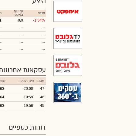
היצע
₪ שווי
שינוי
כ
באלפי
1
0.0
-1.54%
--
--
--
--
--
--
--
--
--
--
--
--
עסקאות אחרונות
מספר
שעת עסקה
שער
.63
20:00
47
.64
19:59
46
.63
19:56
45
דוחות כספיים