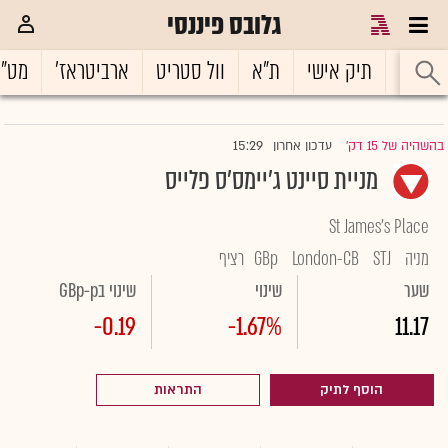
גלובס פיננסי
ראשי
תיק אישי
ת"א
וול סטריט
ארביטראז'
מט"
15:29
בהשהיה של 15 דק'
עדכון אחרון
|
מניית סיינט ג'יימס'ס פלייס
St James's Place
מניה
STJ
London-CB
GBp
רציף
שער
שינוי
שינוי בGBp-p
-0.19
-1.67%
11.17
הוסף לתיק
התראות