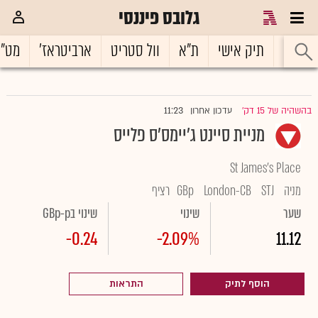
גלובס פיננסי
ראשי
תיק אישי
ת"א
וול סטריט
ארביטראז'
מט"
11:23
בהשהיה של 15 דק'
עדכון אחרון
|
מניית סיינט ג'יימס'ס פלייס
St James's Place
מניה
STJ
London-CB
GBp
רציף
שער
שינוי
שינוי בGBp-p
-0.24
-2.09%
11.12
הוסף לתיק
התראות