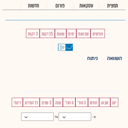
תמצית
עסקאות
פורום
חדשות
חודשים
שבועות
ימים
שעות
15 דקות
3 דקות
השוואה
ניתוח
יום
שבוע
חודש
3 חוד'
6 חוד'
שנה
3 שנים
כל המידע
דינמי
מ -
עד