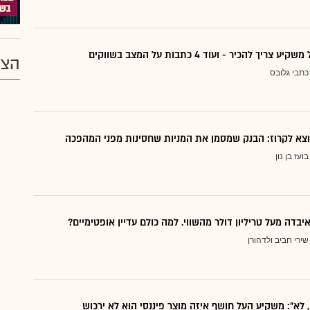
ריך להכיר - ועוד 4 כתבות על המצב בשווקים
הצע
כתבי גלובס
בועז בן נון
יבדה מעל טריליון דולר מהשווי. למה כולם עדיין אופטימיים?
שירי חביב ולדהורן
, לא": משקיע העל חושף איזה מוצר פיננסי הוא לא ירכוש