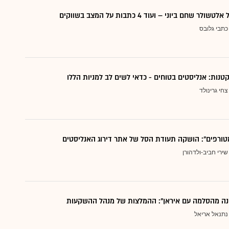
 שחם ביוני – ועוד 4 כתבות על המצב בשווקים
כתבי גלובס
צחי גרינולד
טורפים": הושקה תעודת הסל של אתר דירוג האנליסטים
שירי חביב-ולדהורן
נה מהסלמה עם איראן": ההמלצות של מנהל ההשקעות
נתנאל אריאל