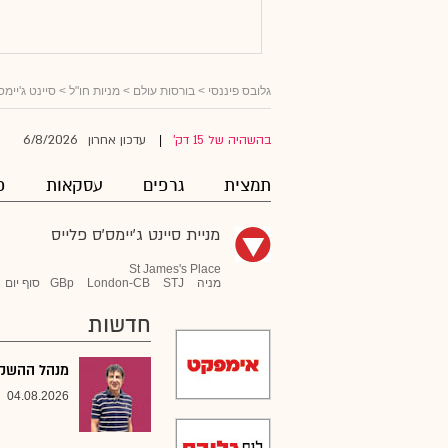
גלובס פיננסי
>
בורסות עולם
>
מניות חו"ל
>
סיינט ג'יימס
6/8/2026
בהשהיה של 15 דק'
עדכון אחרון
|
תמצית
גרפים
עסקאות
פ
מניית סיינט ג'יימס'ס פלייס
St James's Place
מניה
STJ
London-CB
GBp
סוף יום
חדשות
מנהל ההשקעו
04.08.2026