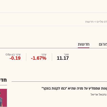
'ס פלייס
> חדשות
ורום
חדשות
שער
שינוי
שינוי בGBp-p
-0.19
-1.67%
11.17
חדש
ת שממליץ על מניה שהיא "כמו לקנות בונקר"
נתנאל אריאל