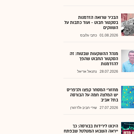
הבכיר שרואה הזדמנות
בסקטור חבוט - ועוד כתבות על
השווקים
01.08.2026
כתבי גלובס
מנהל ההשקעות שבטוח: זה
הסקטור החבוט שהפך
להזדמנות
28.07.2026
נתנאל אריאל
מחזורי המסחר קפצו ולג'פריס
יש המלצה חמה על הבורסה
בתל אביב
27.07.2026
שירי חביב-ולדהורן
היכונו לירידות בבורסה: כך
ייראה השבוע המטלטל שבפתח