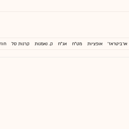
ארביטראז'
אופציות
מט"ח
אג"ח
ק. נאמנות
קרנות סל
חוזי