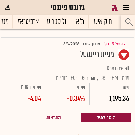
גלובס פיננסי
ראשי
תיק אישי
ת"א
וול סטריט
ארביטראז'
מט"
6/8/2026
בהשהיה של 15 דק'
עדכון אחרון
|
מניית ריינמטל
Rheinmetall
מניה
RHM
Germany-CB
EUR
סוף יום
שער
שינוי
שינוי ב EUR
-4.04
-0.34%
1,195.36
הוסף לתיק
התראות