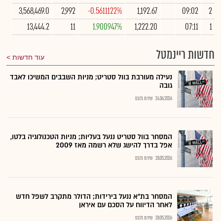
3,568,469.0
2,992
-0.5611122%
1,192.67
09:02
2
13,444.2
11
1.900947%
1,222.20
07:11
1
חדשות ריינמטל
עוד חדשות
נעילה מעורבת בוול סטריט; מניות השבבים המשיכו לאבד
גובה
24.06.2026
שירות גלובס
המסחר בוול סטריט ננעל בעליות; מניות הטכנולוגיה בלטו,
אפל בדרך להישג שלא רשמה מאז 2009
28.05.2026
שירות גלובס
המסחר בת"א ננעל בירידות; הדולר מתקרב לשפל חדש
לאחר הדיווח על הסכם עם איראן
28.05.2026
שירות גלובס