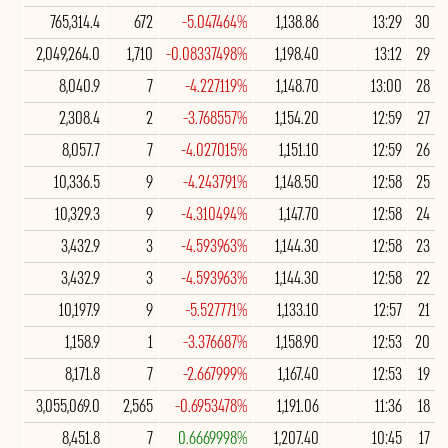
765,314.4
672
-5.047464%
1,138.86
13:29
30
2,049,264.0
1,710
-0.08337498%
1,198.40
13:12
29
8,040.9
7
-4.227119%
1,148.70
13:00
28
2,308.4
2
-3.768557%
1,154.20
12:59
27
8,057.7
7
-4.027015%
1,151.10
12:59
26
10,336.5
9
-4.243791%
1,148.50
12:58
25
10,329.3
9
-4.310494%
1,147.70
12:58
24
3,432.9
3
-4.593963%
1,144.30
12:58
23
3,432.9
3
-4.593963%
1,144.30
12:58
22
10,197.9
9
-5.527771%
1,133.10
12:57
21
1,158.9
1
-3.376687%
1,158.90
12:53
20
8,171.8
7
-2.667999%
1,167.40
12:53
19
3,055,069.0
2,565
-0.6953478%
1,191.06
11:36
18
8,451.8
7
0.6669998%
1,207.40
10:45
17