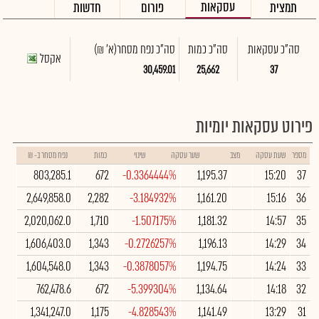
עסקאות
תמצית
פורום
חדשות
סה"כ עסקאות
סה"כ כמות
סה"כ נפח מסחר
(א' ₪)
אקסל
30,459.01
25,662
37
פירוט עסקאות יומיות
מספר
שעת עסקה
מצב
שער עסקה
שינוי
כמות
נפח מסחר ב- ₪
803,285.1
672
-0.3364444%
1,195.37
15:20
37
2,649,858.0
2,282
-3.184932%
1,161.20
15:16
36
2,020,062.0
1,710
-1.507175%
1,181.32
14:57
35
1,606,403.0
1,343
-0.2726257%
1,196.13
14:29
34
1,604,548.0
1,343
-0.3878057%
1,194.75
14:24
33
762,478.6
672
-5.399304%
1,134.64
14:18
32
1,341,247.0
1,175
-4.828543%
1,141.49
13:29
31