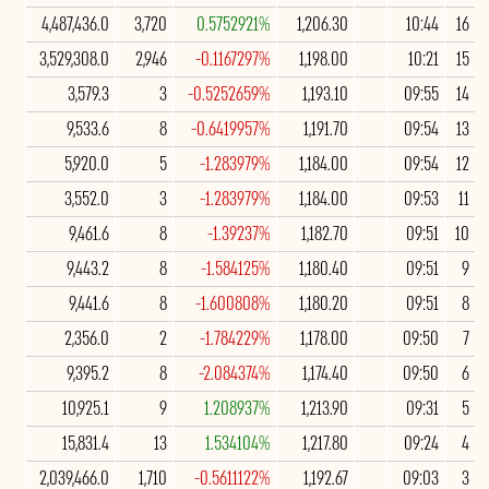
4,487,436.0
3,720
0.5752921%
1,206.30
10:44
16
3,529,308.0
2,946
-0.1167297%
1,198.00
10:21
15
3,579.3
3
-0.5252659%
1,193.10
09:55
14
9,533.6
8
-0.6419957%
1,191.70
09:54
13
5,920.0
5
-1.283979%
1,184.00
09:54
12
3,552.0
3
-1.283979%
1,184.00
09:53
11
9,461.6
8
-1.39237%
1,182.70
09:51
10
9,443.2
8
-1.584125%
1,180.40
09:51
9
9,441.6
8
-1.600808%
1,180.20
09:51
8
2,356.0
2
-1.784229%
1,178.00
09:50
7
9,395.2
8
-2.084374%
1,174.40
09:50
6
10,925.1
9
1.208937%
1,213.90
09:31
5
15,831.4
13
1.534104%
1,217.80
09:24
4
2,039,466.0
1,710
-0.5611122%
1,192.67
09:03
3