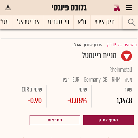
גלובס פיננסי
ראשי
תיק אישי
ת"א
וול סטריט
ארביטראז'
מט"
13:44
בהשהיה של 15 דק'
עדכון אחרון
|
מניית ריינמטל
Rheinmetall
מניה
RHM
Germany-CB
EUR
רציף
שער
שינוי
שינוי ב EUR
-0.90
-0.08%
1,147.8
הוסף לתיק
התראות