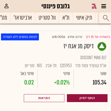
גלובס פיננסי
ראשי
תיק אישי
ת"א
וול סטריט
ארביטראז'
מט"
6/8/2026
בהשהיה של 15 דק'
עדכון אחרון
לצפות בנתונים ללא השהיה
|
דיסק מנ אגח יז
DISCONT MAN B17
אג"ח קונצרני צמוד מדד
1215953
תל-אביב
NIS
סוף יום
שער
שינוי
שינוי באג'
0.02
+0.02%
105.34
הוסף לתיק
התראות