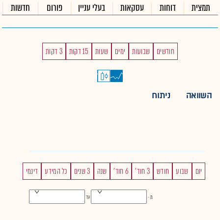
תמצית
דוחות
עסקאות
בעלי עניין
פורום
חדשות
חודשים
שבועות
ימים
שעות
15 דקות
3 דקות
השוואה
ניתוח
יום
שבוע
חודש
3 חוד'
6 חוד'
שנה
3 שנים
כל המידע
דינמי
מ -
עד