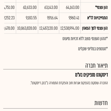
הון עצמי*
64,163.00
63,143.00
62,633.00
64,751.00
התחייבויות לז"א
9,960.41
9,916.64
9,183.55
9,252.23
הון עצמי לסך המאזן
12,538,994.00
12,487,120.00
10,863,828.00
900,478.00
*ההון העצמי מוצג ללא זכויות מיעוט
*הנתונים במליוני שקלים
תיאור חברה
דיסקונט מנפיקים בע"מ
החברה עוסקת בהנפקת אגרות חוב והפקדת התמורה ב"בנק דיסקונט".
חדשות