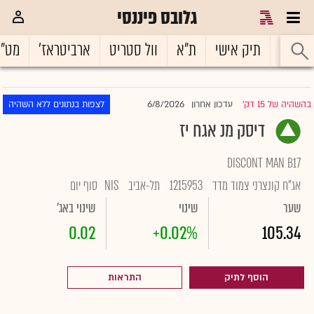
גלובס פיננסי
ראשי
תיק אישי
ת"א
וול סטריט
ארביטראז'
מט"
6/8/2026
בהשהיה של 15 דק'
עדכון אחרון
לצפות בנתונים ללא השהיה
|
דיסק מנ אגח יז
DISCONT MAN B17
אג"ח קונצרני צמוד מדד
1215953
תל-אביב
NIS
סוף יום
שער
שינוי
שינוי באג'
0.02
+0.02%
105.34
הוסף לתיק
התראות