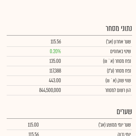
נתוני מסחר
שער אחרון
(אג')
115.56
שינוי באחוזים
0.20%
נפח מסחר
(א` ₪)
135.00
נפח מסחר
(ע"נ)
117,388
שווי שוק
(א` ₪)
443.00
הון רשום למסחר
844,500,000
שערים
שער יומי ממוצע
(אג')
115.00
יומי גבוה
115.56