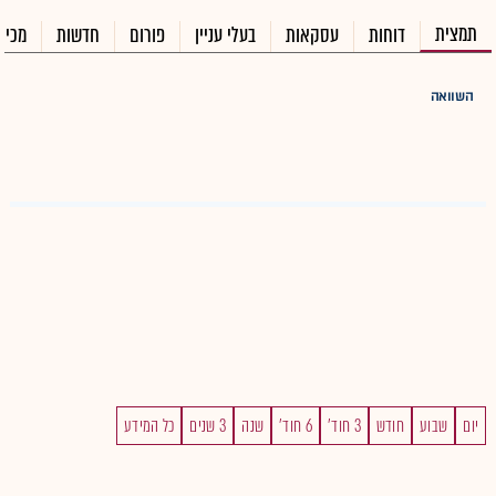
תמצית
דוחות
עסקאות
בעלי עניין
פורום
חדשות
מכיר
השוואה
יום
שבוע
חודש
3 חוד'
6 חוד'
שנה
3 שנים
כל המידע