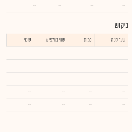
--
--
--
--
ביקוש
שער קניה
כמות
₪ שווי באלפי
שינוי
--
--
--
--
--
--
--
--
--
--
--
--
--
--
--
--
--
--
--
--