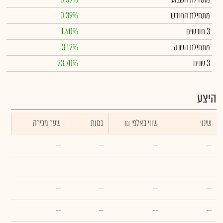
מתחילת החודש
0.39%
3 חודשים
1.40%
מתחילת השנה
3.12%
3 שנים
23.70%
היצע
שינוי
₪ שווי באלפי
כמות
שער מכירה
--
--
--
--
--
--
--
--
--
--
--
--
--
--
--
--