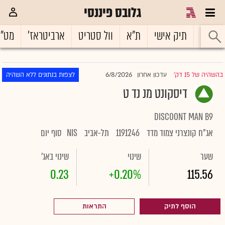
גלובס פיננסי
ראשי
תיק אישי
ת"א
וול סטריט
ארביטראז'
מט"
6/8/2026
בהשהיה של 15 דק'
עדכון אחרון
לצפות בנתונים ללא השהיה
|
דיסקונט מנ נד ט
DISCOONT MAN B9
אג"ח קונצרני צמוד מדד
1191246
תל-אביב
NIS
סוף יום
שער
שינוי
שינוי באג'
0.23
+0.20%
115.56
הוסף לתיק
התראות