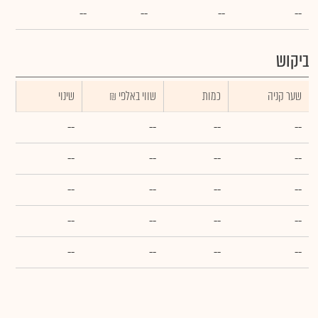
--
--
--
--
ביקוש
שער קניה
כמות
₪ שווי באלפי
שינוי
--
--
--
--
--
--
--
--
--
--
--
--
--
--
--
--
--
--
--
--