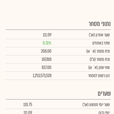
נתוני מסחר
שער אחרון
(אג')
111.09
שינוי באחוזים
0.31%
נפח מסחר
(א` ₪)
208.00
נפח מסחר
(ע"נ)
187,818
שווי שוק
(א` ₪)
837.00
הון רשום למסחר
1,253,573,528
שערים
שער יומי ממוצע
(אג')
110.75
יומי גבוה
111.09