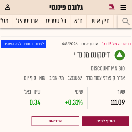
גלובס פיננסי
ראשי
תיק אישי
ת"א
וול סטריט
ארביטראז'
מט"
6/8/2026
בהשהיה של 15 דק'
עדכון אחרון
לצפות בנתונים ללא השהיה
|
דיסקונט מנ נד י
DISCOUNT MN B10
אג"ח קונצרני צמוד מדד
1211069
תל-אביב
NIS
סוף יום
שער
שינוי
שינוי באג'
0.34
+0.31%
111.09
הוסף לתיק
התראות