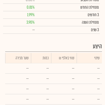
מתחילת החודש
0.81%
3 חודשים
1.99%
מתחילת השנה
3.90%
3 שנים
--
היצע
שינוי
₪ שווי באלפי
כמות
שער מכירה
--
--
--
--
--
--
--
--
--
--
--
--
--
--
--
--