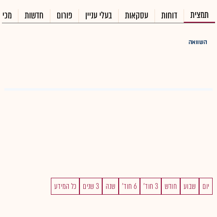
תמצית
דוחות
עסקאות
בעלי עניין
פורום
חדשות
מכיר
השוואה
יום
שבוע
חודש
3 חוד'
6 חוד'
שנה
3 שנים
כל המידע