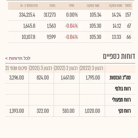
מספר
שעת עסקה
שער עסקה
שינוי
כמות
נפח מסחר ב- ₪
334,215.4
317,273
0.00%
105.34
14:24
157
1,645.8
1,563
-0.04%
105.30
14:12
67
10,107.8
9,599
-0.04%
105.30
13:33
66
דוחות כספיים
לכל הדוחות
רבעון 3 (2022)
רבעון 2 (2022)
רבעון 3 (2021)
סיכום שנתי 2021
סה"כ הכנסות
1,795.00
1,467.00
824.00
3,296.00
רווח גולמי
רווח תפעולי
רווח נקי
1,020.00
510.00
322.00
1,393.00