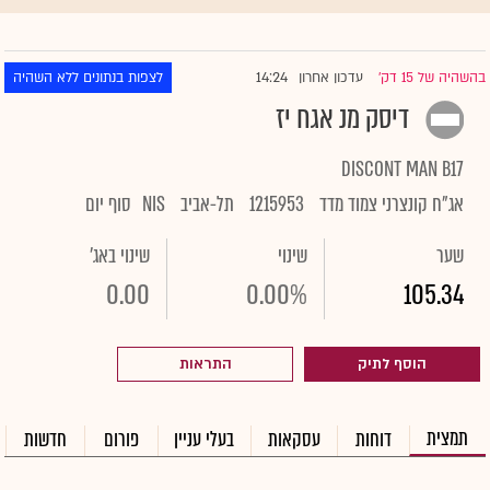
14:24
בהשהיה של 15 דק'
עדכון אחרון
לצפות בנתונים ללא השהיה
|
דיסק מנ אגח יז
DISCONT MAN B17
אג"ח קונצרני צמוד מדד
1215953
תל-אביב
NIS
סוף יום
שער
שינוי
שינוי באג'
0.00
0.00%
105.34
הוסף לתיק
התראות
תמצית
דוחות
עסקאות
בעלי עניין
פורום
חדשות