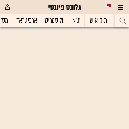
גלובס פיננסי
ראשי
תיק אישי
ת"א
וול סטריט
ארביטראז'
מט"