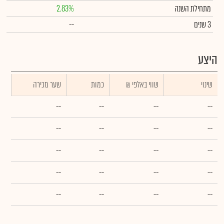
מתחילת השנה
2.83%
3 שנים
--
היצע
שינוי
₪ שווי באלפי
כמות
שער מכירה
--
--
--
--
--
--
--
--
--
--
--
--
--
--
--
--
--
--
--
--