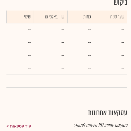
ביקוש
שער קניה
כמות
₪ שווי באלפי
שינוי
--
--
--
--
--
--
--
--
--
--
--
--
--
--
--
--
--
--
--
--
עסקאות אחרונות
עסקאות יומיות:
157
מינימום לעסקה:
עוד עסקאות