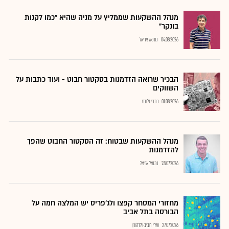
מנהל ההשקעות שממליץ על מניה שהיא "כמו לקנות
בונקר"
04.08.2026
נתנאל אריאל
הבכיר שרואה הזדמנות בסקטור חבוט - ועוד כתבות על
השווקים
01.08.2026
כתבי גלובס
מנהל ההשקעות שבטוח: זה הסקטור החבוט שהפך
להזדמנות
28.07.2026
נתנאל אריאל
מחזורי המסחר קפצו ולג'פריס יש המלצה חמה על
הבורסה בתל אביב
27.07.2026
שירי חביב-ולדהורן