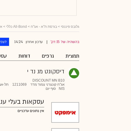
גלובס פיננסי
>
בורסת ת"א - אג"ח
>
All-Bond כללי
>
אג
14:24
בהשהיה של 15 דק'
עדכון אחרון
לצפו
|
תמצית
גרפים
דוחות
עסק
דיסקונט מנ נד י
DISCOUNT MN B10
אג"ח קונצרני צמוד מדד
1211069
תל-אב
NIS
סוף יום
עסקאות בעלי עניי
אין נתונים עדכניים