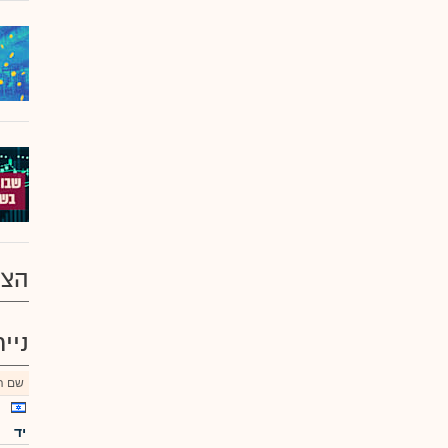
הצע
ניי
שם הנ
יד