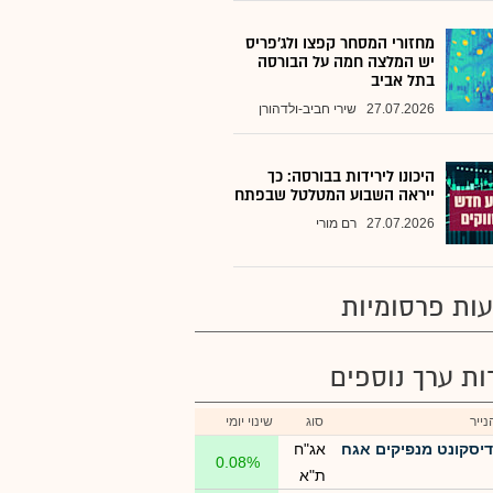
מחזורי המסחר קפצו ולג'פריס
יש המלצה חמה על הבורסה
בתל אביב
27.07.2026
שירי חביב-ולדהורן
היכונו לירידות בבורסה: כך
ייראה השבוע המטלטל שבפתח
27.07.2026
רם מורי
ות פרסומיות
רות ערך נוספים
ייר
סוג
שינוי יומי
דיסקונט מנפיקים אגח
אג"ח
0.08%
ת"א