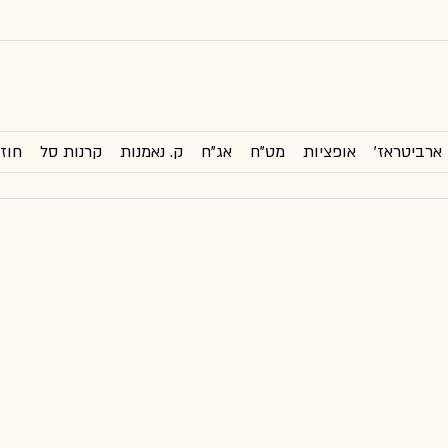
ארביטראז'
אופציות
מט"ח
אג"ח
ק. נאמנות
קרנות סל
חוזי