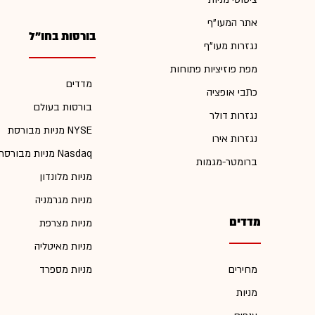
אתר המעו"ף
בורסות בחו"ל
נגזרות מעו"ף
מפת פוזיציות פתוחות
מדדים
כתבי אופציה
בורסות בעולם
נגזרות דולר
מניות מבורסת NYSE
נגזרות אירו
מניות מבורסת Nasdaq
ברומטר-מגמות
מניות מלונדון
מניות מגרמניה
מדדים
מניות מצרפת
מניות מאיטליה
מחירים
מניות מספרד
מניות