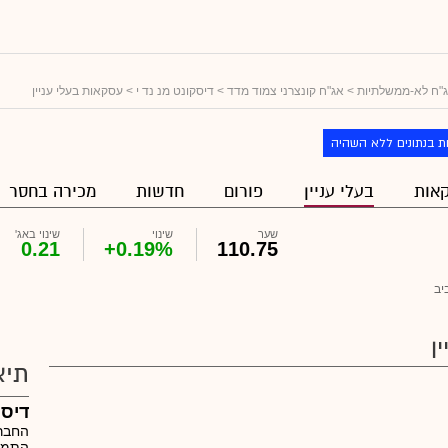
"ח לא-ממשלתיות
>
אג"ח קונצרני צמוד מדד
>
דיסקונט מנ נד י
> עסקאות בעלי עניין
ת בנתונים ללא השהיה
אות
בעלי עניין
פורום
חדשות
מכירה בחסר
שער
שינוי
שינוי באג'
0.21
+0.19%
110.75
יב
ן
תיא
דיסק
החבר
התמור