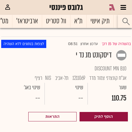
גלובס פיננסי
ראשי
תיק אישי
ת"א
וול סטריט
ארביטראז'
מט"
08:51
בהשהיה של 15 דק'
עדכון אחרון
לצפות בנתונים ללא השהיה
|
דיסקונט מנ נד י
DISCOUNT MN B10
אג"ח קונצרני צמוד מדד
1211069
תל-אביב
NIS
רציף
שער
שינוי
שינוי באג'
--
--
110.75
הוסף לתיק
התראות