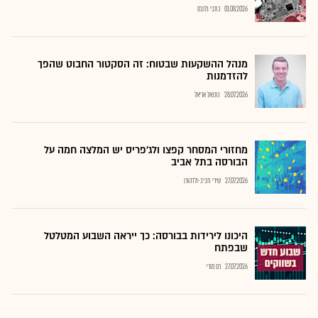
01.08.2026
כתבי גלובס
מנהל ההשקעות שבטוח: זה הסקטור החבוט שהפך
להזדמנות
28.07.2026
נתנאל אריאל
מחזורי המסחר קפצו ולג'פריס יש המלצה חמה על
הבורסה בתל אביב
27.07.2026
שירי חביב-ולדהורן
היכונו לירידות בבורסה: כך ייראה השבוע המטלטל
שבפתח
27.07.2026
רם מורי