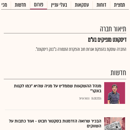
פורום
תמצית
דוחות
עסקאות
בעלי עניין
חדשות
מכיר
תיאור חברה
דיסקונט מנפיקים בע"מ
החברה עוסקת בהנפקת אגרות חוב והפקדת התמורה ב"בנק דיסקונט".
חדשות
מנהל ההשקעות שממליץ על מניה שהיא "כמו לקנות
בונקר"
04.08.2026
נתנאל אריאל
הבכיר שרואה הזדמנות בסקטור חבוט - ועוד כתבות על
השווקים