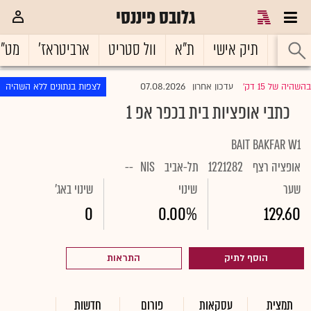
גלובס פיננסי
ראשי
תיק אישי
ת"א
וול סטריט
ארביטראז'
מט"
07.08.2026
בהשהיה של 15 דק'
עדכון אחרון
לצפות בנתונים ללא השהיה
|
כתבי אופציות בית בכפר אפ 1
BAIT BAKFAR W1
אופציה רצף
1221282
תל-אביב
NIS
--
שער
שינוי
שינוי באג'
0
0.00%
129.60
הוסף לתיק
התראות
תמצית
עסקאות
פורום
חדשות