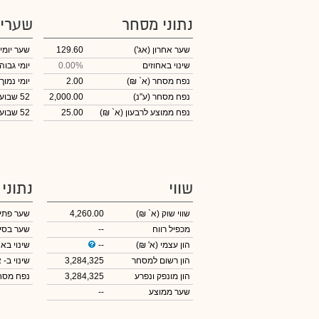
נתוני מסחר
שערי
שער אחרון
(אג')
129.60
שער יומי
שינוי באחוזים
0.00%
יומי גבוה
נפח מסחר
(א` ₪)
2.00
יומי נמוך
נפח מסחר
(ע"נ)
2,000.00
52 שבועות גבוה
נפח ממוצע לרבעון (א` ₪)
25.00
52 שבועות נמוך
שווי
נתוני
שווי שוק
(א` ₪)
4,260.00
שער פתי
מכפיל רווח
--
שער בסי
הון עצמי
(א' ₪)
--
שינוי באח
הון רשום למסחר
3,284,325
שינוי
ב- א
הון מונפק ונפרע
3,284,325
נפח מס
שער ממוצע
--