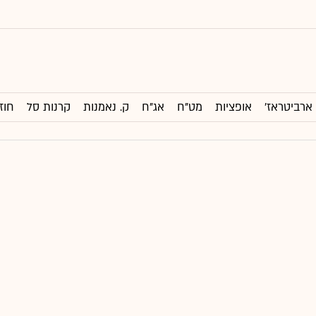
ארביטראז'
אופציות
מט"ח
אג"ח
ק. נאמנות
קרנות סל
חוז