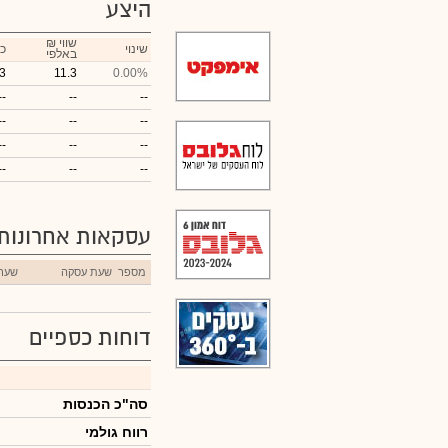
היצע
₪ שווי
שינוי
כ
באלפי
3
11.3
0.00%
--
--
--
--
--
--
--
--
--
--
--
--
עסקאות אחרונות
מספר
שעת עסקה
שער
דוחות כספיים
סה"כ הכנסות
רווח גולמי