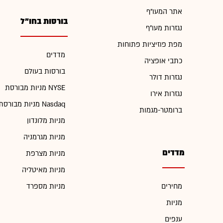
אתר המעו"ף
בורסות בחו"ל
נגזרות מעו"ף
מפת פוזיציות פתוחות
מדדים
כתבי אופציה
בורסות בעולם
נגזרות דולר
מניות מבורסת NYSE
נגזרות אירו
מניות מבורסת Nasdaq
ברומטר-מגמות
מניות מלונדון
מניות מגרמניה
מדדים
מניות מצרפת
מניות מאיטליה
מחירים
מניות מספרד
מניות
ענפים