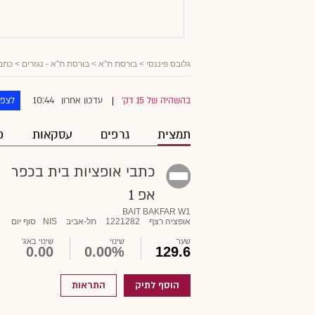
גלובס פיננסי
> בורסת ת"א >
בורסת ת"א - נגזרים
>
כתבי
10:44
בהשהיה של 15 דק'
עדכון אחרון
לצפו
|
תמצית
גרפים
עסקאות
פ
כתבי אופציות בית בכפר
אפ 1
BAIT BAKFAR W1
אופציה רצף
1221282
תל-אביב
NIS
סוף יום
שער
שינוי
שינוי באג'
0.00
0.00%
129.6
הוסף לתיק
התראות