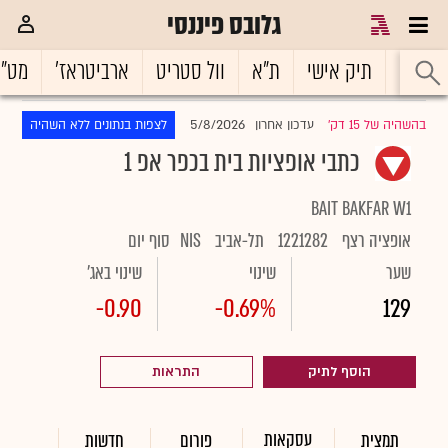
גלובס פיננסי
ראשי
תיק אישי
ת"א
וול סטריט
ארביטראז'
מט"
5/8/2026
בהשהיה של 15 דק'
עדכון אחרון
לצפות בנתונים ללא השהיה
|
כתבי אופציות בית בכפר אפ 1
BAIT BAKFAR W1
אופציה רצף
1221282
תל-אביב
NIS
סוף יום
שער
שינוי
שינוי באג'
-0.90
-0.69%
129
הוסף לתיק
התראות
עסקאות
תמצית
פורום
חדשות