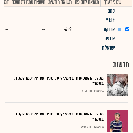
שם נייר ערך
תשואה לתקופה
תשואה חודשית
תשואה מתחילת השנה
דמי ני
קסם
ETF יי
אינדקס
-4.12
--
--
אנרגיה
ישראלית
חדשות
מנהל ההשקעות שממליץ על מניה שהיא "כמו לקנות
בונקר"
08.08.2026
כתבי גלובס
מנהל ההשקעות שממליץ על מניה שהיא "כמו לקנות
בונקר"
04.08.2026
נתנאל אריאל