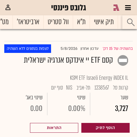
גלובס פיננסי
ראשי
תיק אישי
ת"א
וול סטריט
ארביטראז'
מט"
5/8/2026
בהשהיה של 15 דק'
עדכון אחרון
לצפות בנתונים ללא השהיה
|
קסם ETF יי אינדקס אנרגיה ישראלית
KSM ETF Israeli Energy iNDEX IL
קרנות סל
1238567
תל-אביב
NIS
סוף יום
שער
שינוי
שינוי באג'
0.00
0.00%
3,727
הוסף לתיק
התראות