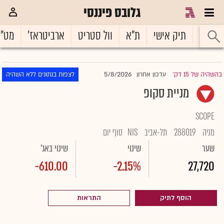
גלובס פיננסי
ראשי
תיק אישי
ת"א
וול סטריט
ארביטראז'
מט"
5/8/2026
בהשהיה של 15 דק'
עדכון אחרון
לצפות בנתונים ללא השהיה
|
מניית סקופ
SCOPE
מניה
288019
תל-אביב
NIS
סוף יום
שער
שינוי
שינוי באג'
-610.00
-2.15%
27,720
הוסף לתיק
התראות