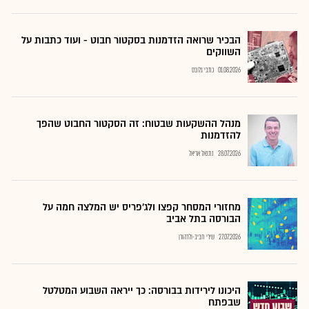
הבכיר שרואה הזדמנות בסקטור חבוט - ועוד כתבות על
השווקים
01.08.2026
כתבי גלובס
מנהל ההשקעות שבטוח: זה הסקטור החבוט שהפך
להזדמנות
28.07.2026
נתנאל אריאל
מחזורי המסחר קפצו ולג'פריס יש המלצה חמה על
הבורסה בתל אביב
27.07.2026
שירי חביב-ולדהורן
היכונו לירידות בבורסה: כך ייראה השבוע המטלטל
שבפתח