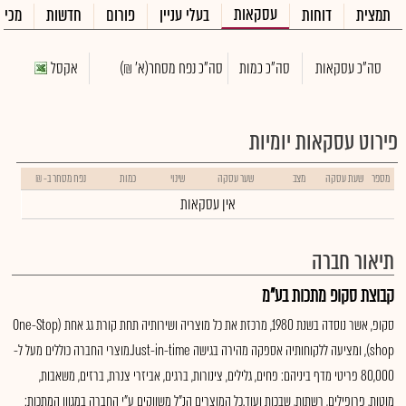
עסקאות
תמצית
דוחות
בעלי עניין
פורום
חדשות
מכיר
סה"כ עסקאות
סה"כ כמות
סה"כ נפח מסחר
(א' ₪)
אקסל
פירוט עסקאות יומיות
מספר
שעת עסקה
מצב
שער עסקה
שינוי
כמות
נפח מסחר ב- ₪
אין עסקאות
תיאור חברה
קבוצת סקופ מתכות בע"מ
סקופ, אשר נוסדה בשנת 1980, מרכזת את כל מוצריה ושירותיה תחת קורת גג אחת (One-Stop
shop), ומציעה ללקוחותיה אספקה מהירה בגישה Just-in-time.מוצרי החברה כוללים מעל ל-
80,000 פריטי מדף ביניהם: פחים, גלילים, צינורות, ברגים, אביזרי צנרת, ברזים, משאבות,
מוטות, פרופילים, רשתות, שבכות ועוד.כל המוצרים הנ"ל משווקים ע"י החברה במגוון המתכות: