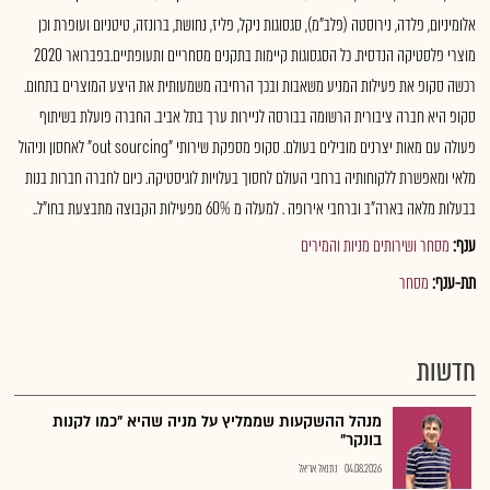
אלומיניום, פלדה, נירוסטה (פלב"מ), סגסוגות ניקל, פליז, נחושת, ברונזה, טיטניום ועופרת וכן
מוצרי פלסטיקה הנדסית. כל הסגסוגות קיימות בתקנים מסחריים ותעופתיים.בפברואר 2020
רכשה סקופ את פעילות המניע משאבות ובכך הרחיבה משמעותית את היצע המוצרים בתחום.
סקופ היא חברה ציבורית הרשומה בבורסה לניירות ערך בתל אביב. החברה פועלת בשיתוף
פעולה עם מאות יצרנים מובילים בעולם. סקופ מספקת שירותי "out sourcing" לאחסון וניהול
מלאי ומאפשרת ללקוחותיה ברחבי העולם לחסוך בעלויות לוגיסטיקה. כיום לחברה חברות בנות
בבעלות מלאה בארה"ב וברחבי אירופה . למעלה מ 60% מפעילות הקבוצה מתבצעת בחו"ל..
ענף:
מסחר ושירותים מניות והמירים
תת-ענף:
מסחר
חדשות
מנהל ההשקעות שממליץ על מניה שהיא "כמו לקנות
בונקר"
04.08.2026
נתנאל אריאל