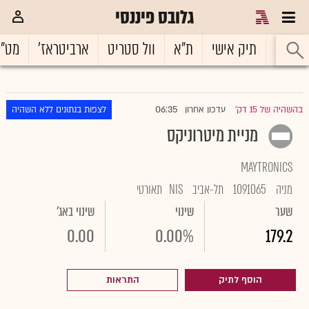
גלובס פיננסי
ראשי
תיק אישי
ת"א
וול סטריט
ארביטראז'
מט"
06:35
בהשהיה של 15 דק'
עדכון אחרון
לצפות בנתונים ללא השהיה
|
מניית מיטרוניקס
MAYTRONICS
מניה
1091065
תל-אביב
NIS
תאורטי
שער
שינוי
שינוי באג'
0.00
0.00%
179.2
הוסף לתיק
התראות