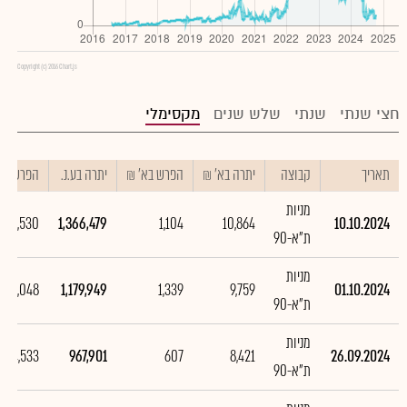
Copyright (c) 2016 Chart.js
חצי שנתי
שנתי
שלש שנים
מקסימלי
תאריך
קבוצה
יתרה בא' ₪
הפרש בא' ₪
יתרה בע.נ.
הפרש בע.
מניות
186,530
1,366,479
1,104
10,864
10.10.2024
ת"א-90
מניות
212,048
1,179,949
1,339
9,759
01.10.2024
ת"א-90
מניות
4,533
967,901
607
8,421
26.09.2024
ת"א-90