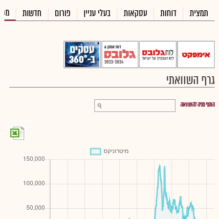
מכי
תמצית
דוחות
עסקאות
בעלי עניין
פורום
חדשות
גרף השוואתי
הוסף מניה להשוואה