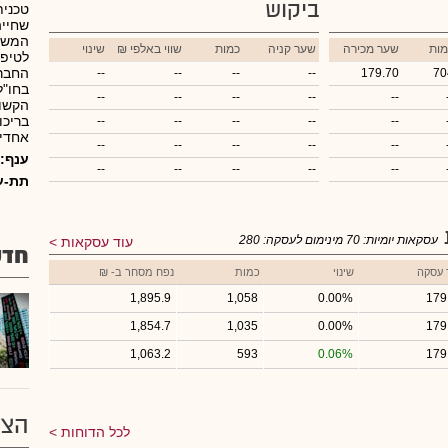
ביקוש
טכנית
שחייה
המשת
מות
שער מכירה
שער קניה
כמות
₪ שווי באלפי
שינוי
החברה
--
--
--
--
179.70
70
בחו"ל
--
--
--
--
--
הקשור
בריכו
--
--
--
--
--
אחדים,
--
--
--
--
--
ענף:
--
--
--
--
--
תת-ע
עסקאות יומיות:
70
מינימום לעסקה:
280
עוד עסקאות
חדש
 עסקה
שינוי
כמות
נפח מסחר ב- ₪
1,895.9
1,058
0.00%
179
1,854.7
1,035
0.00%
179
1,063.2
593
0.06%
179
הצע
לכל הדוחות