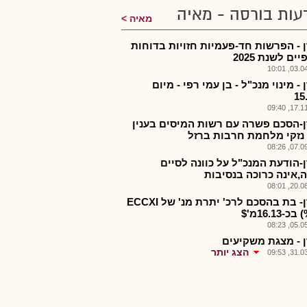
עות בורסה - מאיה
מאיה
 - הפרשות חד-פעמיות חזויות בדוחות
ים לשנת 2025
03.04.2
- מינוי מנכ"ל - בן עמי רפי - מיום
15
17.11.2
-הסכם פשרה עם רשות המיסים בענין
 נזקי מלחמת חרבות ברזל
07.09.2
-הודעת המנכ"ל על כוונה לסיים
ה,אינה כרוכה בנסיבות
20.08.2
מטרן- בת בהסכם לרכ' יתרת מנ' של ECCXI
1מ'$
05.05.2
 - מצגת משקיעים
הצג יותר
31.03.2