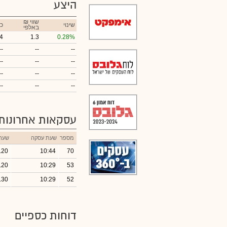
היצע
₪ שווי
שינוי
כ
באלפי
4
1.3
0.28%
--
--
--
--
--
--
--
--
--
--
--
--
עסקאות אחרונות
מספר
שעת עסקה
שער
.20
10:44
70
.20
10:29
53
.30
10:29
52
דוחות כספיים