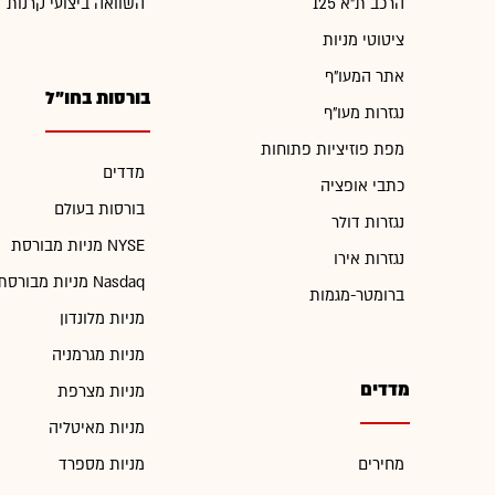
הרכב ת"א 125
השוואה ביצועי קרנות
ציטוטי מניות
אתר המעו"ף
בורסות בחו"ל
נגזרות מעו"ף
מפת פוזיציות פתוחות
מדדים
כתבי אופציה
בורסות בעולם
נגזרות דולר
מניות מבורסת NYSE
נגזרות אירו
מניות מבורסת Nasdaq
ברומטר-מגמות
מניות מלונדון
מניות מגרמניה
מדדים
מניות מצרפת
מניות מאיטליה
מחירים
מניות מספרד