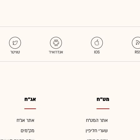
מט"ח
אג"ח
אתר המט"ח
אתר אג"ח
שערי חליפין
מק"מים