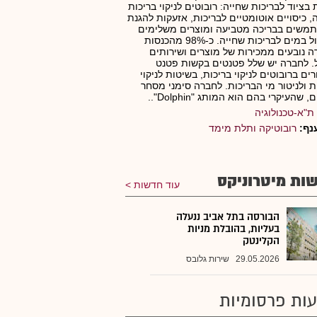
 בציוד לבריכות שחייה: רובוטים לניקוי בריכות
, כיסויים אוטומטיים לבריכות, אזעקות להגנת
משים בבריכה מטביעה ומוצרים משלימים
לטיפול במים לבריכות שחייה. כ-98% מהכנסות
 נובעים ממכירות של מוצרים ושירותים
. לחברה יש שלל פטנטים בקשות פטנט
ים ברובוטים לניקוי בריכות, בשיטות לניקוי
ת ולניטור מי הבריכות. לחברה סימני מסחר
 שהעיקרי בהם הוא המותג "Dolphin"..
ת"א-טכנולוגיה
נף:
רובוטיקה ותלת מימד
ות מיטרוניקס
עוד חדשות
הבורסה בתל אביב ננעלה
בעליות, בהובלת מניות
הקלינטק
29.05.2026
שירות גלובס
ות פרסומיות