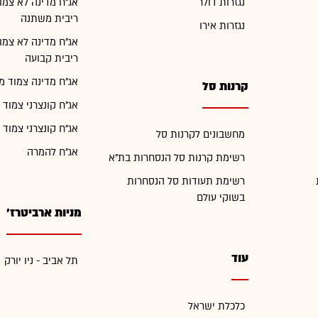
נגזרות דולר
אג"ח מדינה לא צמו
ריבית משתנה
נגזרות אירו
אג"ח מדינה לא צמו
ריבית קבועה
אג"ח מדינה צמוד מ
קרנות סל
אג"ח קונצרני צמוד 
אג"ח קונצרני צמוד 
מחשבונים לקרנות סל
אג"ח להמרה
רשימת קרנות סל הנסחרות בת"א
רשימת תעודות סל הנסחרות
בשוקי עולם
מניות ארביטרז'
עוד
תל אביב - ניו יורק
כלכלת ישראל