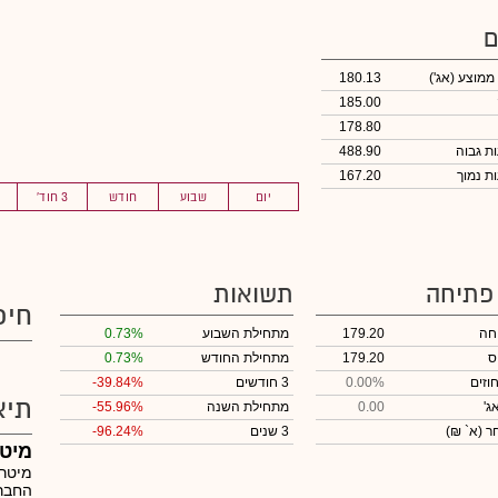
ם
 ממוצע
(אג')
180.13
185.00
178.80
488.90
167.20
יום
שבוע
חודש
3 חוד'
 פתיחה
תשואות
חיפ
חה
179.20
מתחילת השבוע
0.73%
ס
179.20
מתחילת החודש
0.73%
וזים
0.00%
3 חודשים
-39.84%
תיא
ג'
0.00
מתחילת השנה
-55.96%
חר
(א` ₪)
3 שנים
-96.24%
מיטר
מיטרו
החברה