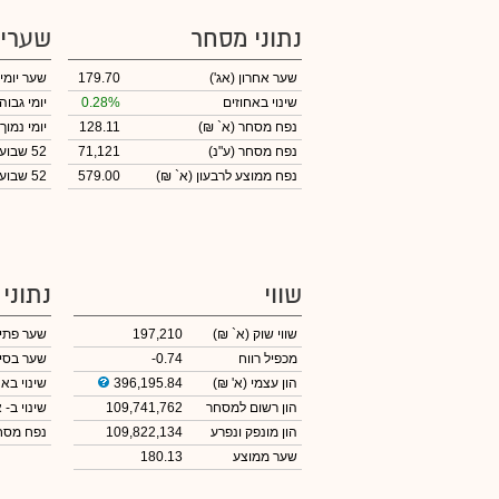
נתוני מסחר
שערי
שער אחרון
(אג')
179.70
שער יומי
שינוי באחוזים
0.28%
יומי גבוה
נפח מסחר
(א` ₪)
128.11
יומי נמוך
נפח מסחר
(ע"נ)
71,121
52 שבועות גבוה
נפח ממוצע לרבעון (א` ₪)
579.00
52 שבועות נמוך
שווי
נתוני
שווי שוק
(א` ₪)
197,210
שער פתי
מכפיל רווח
-0.74
שער בסי
הון עצמי
(א' ₪)
396,195.84
שינוי באח
הון רשום למסחר
109,741,762
שינוי
ב- א
הון מונפק ונפרע
109,822,134
נפח מס
שער ממוצע
180.13