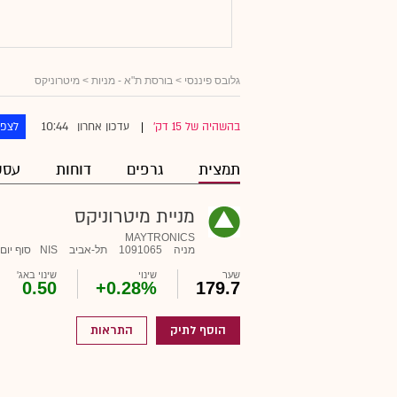
גלובס פיננסי
>
בורסת ת"א - מניות
> מיטרוניקס
10:44
בהשהיה של 15 דק'
עדכון אחרון
לצפו
|
תמצית
גרפים
דוחות
עסק
מניית מיטרוניקס
MAYTRONICS
מניה
1091065
תל-אביב
NIS
סוף יום
שער
שינוי
שינוי באג'
0.50
+0.28%
179.7
הוסף לתיק
התראות