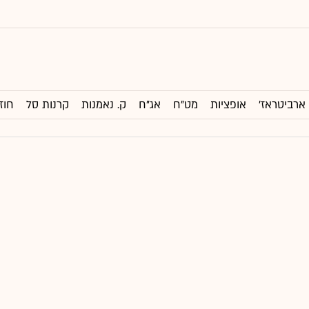
ארביטראז'
אופציות
מט"ח
אג"ח
ק. נאמנות
קרנות סל
חוז