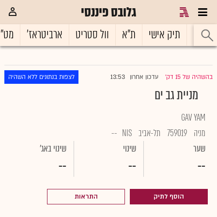
גלובס פיננסי
ראשי
תיק אישי
ת"א
וול סטריט
ארביטראז'
מט"
13:53
בהשהיה של 15 דק'
עדכון אחרון
לצפות בנתונים ללא השהיה
|
מניית גב ים
GAV YAM
מניה
759019
תל-אביב
NIS
--
שער
שינוי
שינוי באג'
--
--
--
הוסף לתיק
התראות