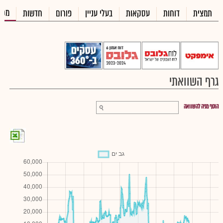
מכי
תמצית
דוחות
עסקאות
בעלי עניין
פורום
חדשות
גרף השוואתי
הוסף מניה להשוואה