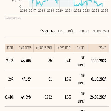
Copyright (c) 2016 Chart.js
חצי שנתי
שנתי
שלש שנים
מקסימלי
תאריך
קבוצה
יתרה בא' ₪
הפרש בא' ₪
יתרה בע.נ.
הפרש בע.נ.
יתר
2,576
46,705
65
1,411
10.10.2024
מניות
יתר
-269
44,129
-21
1,347
01.10.2024
מניות
יתר
-132,610
44,398
-3,722
1,367
26.09.2024
מניות