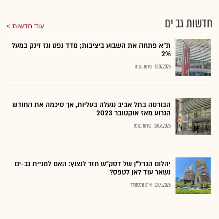
חדשות גב ים
עוד חדשות
ת"א פתחה את השבוע ביציבות; מדד נפט וגז זינק במעל
2%
13.07.2026
שירות גלובס
הבורסה בתל אביב ננעלה בעליות, אך סיכמה את החודש
הגרוע מאז אוקטובר 2023
30.06.2026
שירות גלובס
יהלום הנדל"ן של דסק"ש חזר לנצוץ: האם למניית גב-ים
נשאר עוד לאן לטפס?
12.05.2026
איתן גרסטנפלד