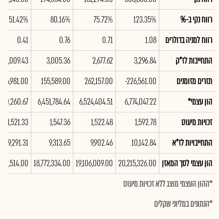
רווח נקי ב-%
123.35%
75.72%
80.16%
51.42%
רווח למניה בדולרים
1.08
0.71
0.76
0.41
התחייבות לז"ק
3,296.84
2,677.62
3,005.36
3,009.43
תזרים מזומנים
-226,561.00
262,157.00
155,589.00
146,981.00
הון עצמי*
6,774,047.22
6,524,404.51
6,451,784.64
320,260.67
זכויות מיעוט
1,592.78
1,522.48
1,547.36
1,521.33
התחייבויות לז"א
10,142.84
9,902.46
9,313.65
9,291.31
הון עצמי לסך המאזן
20,215,326.00
19,106,009.00
18,772,334.00
,622,514.00
*ההון העצמי מוצג ללא זכויות מיעוט
*הנתונים במליוני שקלים