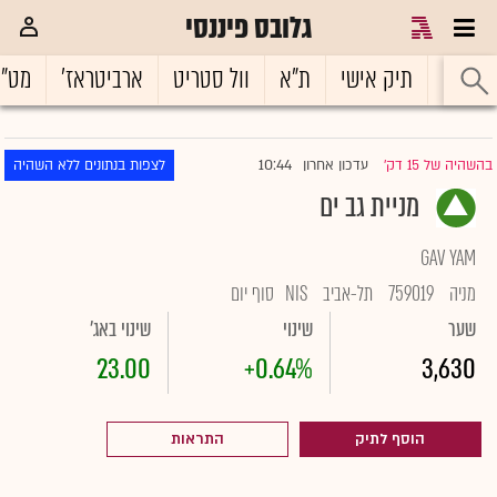
גלובס פיננסי
ראשי
תיק אישי
ת"א
וול סטריט
ארביטראז'
מט"
10:44
בהשהיה של 15 דק'
עדכון אחרון
לצפות בנתונים ללא השהיה
|
מניית גב ים
GAV YAM
מניה
759019
תל-אביב
NIS
סוף יום
שער
שינוי
שינוי באג'
23.00
+0.64%
3,630
הוסף לתיק
התראות