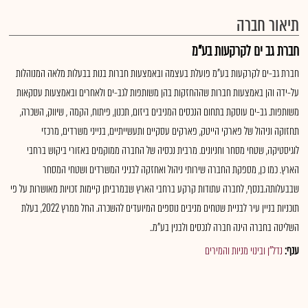
תיאור חברה
חברת גב ים לקרקעות בע"מ
חברת גב-ים לקרקעות בע"מ פועלת בעצמה ובאמצעות חברות בנות בבעלות מלאה המנוהלות
על-ידה והן באמצעות חברות שההחזקות בהן משותפות לגב-ים ולאחרים ובאמצעות עסקאות
משותפות. גב-ים עוסקת בתחום הנכסים המניבים ביזום, תכנון, פיתוח, הקמה , שיווק, השכרה,
תחזוקה וניהול של פארקי הייטק, פארקים עסקיים ותעשייתיים, בנייני משרדים, מרכזי
לוגיסטיקה, שטחי מסחר וחניונים. מרבית נכסיה של החברה ממוקמים באזורי ביקוש ברחבי
הארץ. כמו כן, מספקת החברה שירותי ניהול ואחזקה לבניני המשרדים ושטחי המסחר
שבבעלותה.בנסף, לחברה עתודות קרקע ברחבי הארץ שבמרביתן קיימות זכויות מאושרות על פי
תוכניות בניין עיר לבניית שטחים מניבים נוספים המיועדים להשכרה. החל ממרץ 2022, בעלת
השליטה בחברה הינה חברה לנכסים ולבנין בע"מ..
ענף:
נדל"ן ובינוי מניות והמירים