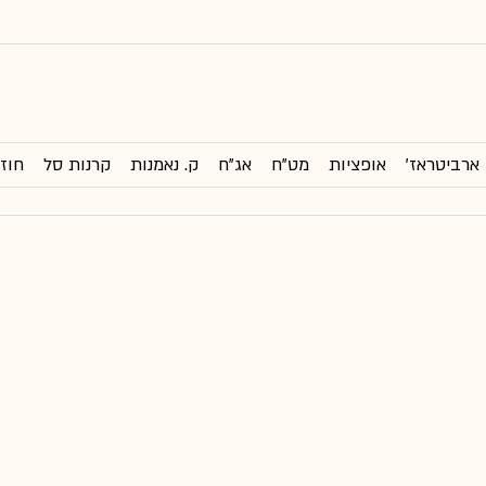
ארביטראז'
אופציות
מט"ח
אג"ח
ק. נאמנות
קרנות סל
חוזי