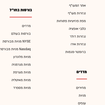
אתר המעו"ף
בורסות בחו"ל
נגזרות מעו"ף
מפת פוזיציות פתוחות
מדדים
כתבי אופציה
בורסות בעולם
נגזרות דולר
מניות מבורסת NYSE
נגזרות אירו
מניות מבורסת Nasdaq
ברומטר-מגמות
מניות מלונדון
מניות מגרמניה
מדדים
מניות מצרפת
מניות מאיטליה
מחירים
מניות מספרד
מניות
ענפים