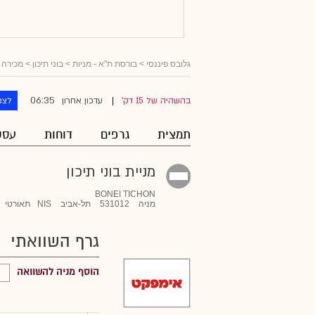
גלובס פיננסי
>
בורסת ת"א - מניות
>
בוני תיכון
> מכירה 
06:35
בהשהיה של 15 דק'
עדכון אחרון
לצפ
|
תמצית
גרפים
דוחות
עסק
מניית בוני תיכון
BONEI TICHON
מניה
531012
תל-אביב
NIS
תאורטי
גרף השוואתי
הוסף מניה להשוואה