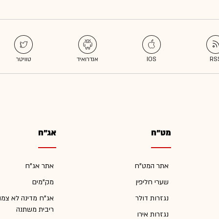
מט"ח
אג"ח
אתר המט"ח
אתר אג"ח
שערי חליפין
מק"מים
נגזרות דולר
אג"ח מדינה לא צמו
ריבית משתנה
נגזרות אירו