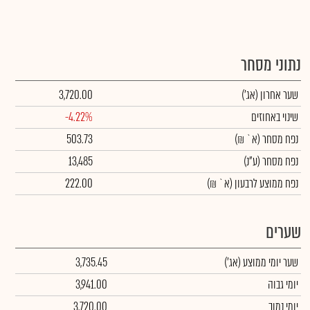
נתוני מסחר
שער אחרון
(אג')
3,720.00
שינוי באחוזים
-4.22%
נפח מסחר
(א` ₪)
503.73
נפח מסחר
(ע"נ)
13,485
נפח ממוצע לרבעון (א` ₪)
222.00
שערים
שער יומי ממוצע
(אג')
3,735.45
יומי גבוה
3,941.00
יומי נמוך
3,720.00