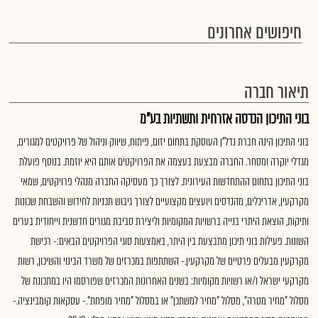
חיפושים אחרונים
תיאור חברה
בוני התיכון הנדסה אזרחית ותשתיות בע"מ
בוני התיכון הינה חברת נדל"ן העוסקת בתחום יזום, פיתוח, שיווק וניהול של פרויקטים למגורים,
מגדלי יוקרה ומסחר. החברה מבצעת בעצמה את הפרויקטים אותם היא יוזמת. בנוסף פועלת
בוני התיכון בתחום ההתחדשות העירונית. לצורך כך מעסיקה החברה מנהלי פרויקטים, שמאי
מקרקעין, אדריכלים, מהנדסים ויועצים מקצועיים לצורך גיבוש תכניות לחידוש והשבחת שכונות
ותיקות, הוצאת היתרי בנייה ברשויות המקומיות וליצירת סביבת מגורים חדשנית וייחודית בערים
השונות. פעילות בוני תיכון מתבצעת בין היתר, באמצעות סוגי הפרויקטים הבאים:- רכישת
מקרקעין מבעלים פרטיים של מקרקעין.- השתתפות במכרזים של משרד הבינוי והשיכון, רשות
מקרקעי ישראל ו/או רשויות מקומיות: בשנים האחרונות המכרזים שפורסמו היו במתכונת של
מסלול "מחיר מטרה", מסלול "מחיר למשתכן" או במסלול "מחיר מופחת".- עסקאות קומבינציה.-