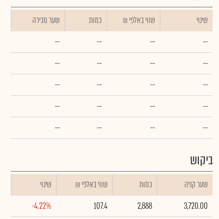
שינוי
₪ שווי באלפי
כמות
שער מכירה
--
--
--
--
--
--
--
--
--
--
--
--
--
--
--
--
--
--
--
--
ביקוש
שער קניה
כמות
₪ שווי באלפי
שינוי
-4.22%
107.4
2,888
3,720.00