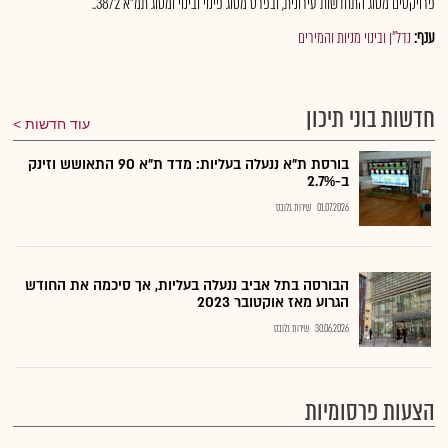
פרויקטים מסוג התחדשות עירונית, ובפרט מסוג פינוי ובינוי ומסוג תמ"א 38/2..
ענף:
נדל"ן ובינוי מניות והמירים
חדשות בוני תיכון
עוד חדשות
בורסת ת"א ננעלה בעליות: מדד ת"א 90 התאושש וזינק
ב-2.7%
01.07.2026
שירות גלובס
הבורסה בתל אביב ננעלה בעליות, אך סיכמה את החודש
הגרוע מאז אוקטובר 2023
30.06.2026
שירות גלובס
הצעות פרסומיות