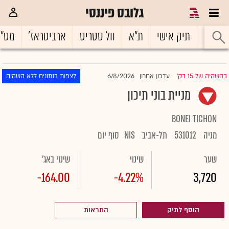
גלובס פיננסי
ראשי
תיק אישי
ת"א
וול סטריט
ארביטראז'
מט"
6/8/2026
בהשהיה של 15 דק'
עדכון אחרון
לצפות בנתונים ללא השהיה
|
מניית בוני תיכון
BONEI TICHON
מניה
531012
תל-אביב
NIS
סוף יום
שער
שינוי
שינוי באג'
-164.00
-4.22%
3,720
הוסף לתיק
התראות