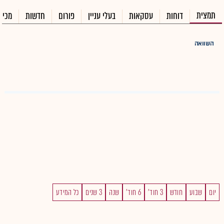
תמצית
דוחות
עסקאות
בעלי עניין
פורום
חדשות
מכיר
השוואה
יום
שבוע
חודש
3 חוד'
6 חוד'
שנה
3 שנים
כל המידע