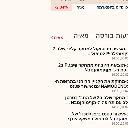
ייר
סוג
שינוי יומי
כן פייט ביופארמה
מניה
-2.84%
עות בורסה - מאיה
מאיה
כנפב-מגישה פרוטוקול למחקר קליני שלב 2
ילדיP לטיפול...
03.08.2
כנפב-תוצאות חיוביות ממחקר וףבטP ב2
פת ה-...מןףןמוהןםבN
20.07.2
-מחזקת את הקניין הרוחני בתרופת ה-
NAMOD עם אישור פטנט
14.07.2
כנפב-מחקר שלב ב2 של החב' בסרטן
 עם תרופה ה-מןףמוהןםבN ...
01.07.2
-אישור פטנט ביפן לטכנו' של
 לטיפול במשקל עודף
26.06.2