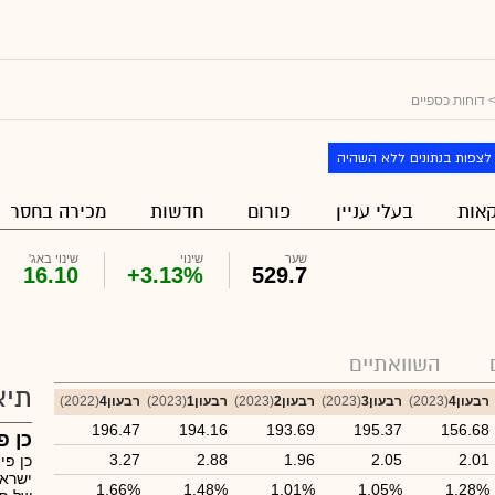
 דוחות כספיים
לצפות בנתונים ללא השהיה
אות
בעלי עניין
פורום
חדשות
מכירה בחסר
שער
שינוי
שינוי באג'
16.10
+3.13%
529.7
השוואתיים
תיא
רבעון4
(2023)
רבעון3
(2023)
רבעון2
(2023)
רבעון1
(2023)
רבעון4
(2022)
196.47
194.16
193.69
195.37
156.68
כן פ
3.27
2.88
1.96
2.05
2.01
כן פי
ישרא
1.66%
1.48%
1.01%
1.05%
1.28%