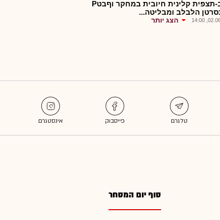
כנפב-תצפית קלינית חיובית במחקר וףבטP
הצג יותר
02.06.2
סוף יום המסחר