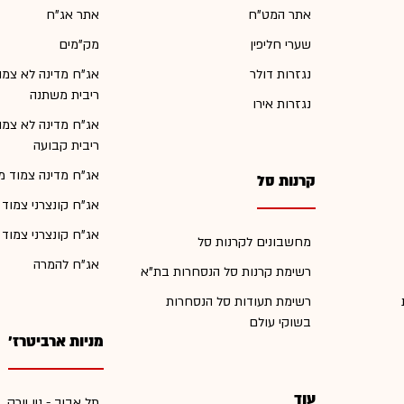
אתר המט"ח
אתר אג"ח
שערי חליפין
מק"מים
נגזרות דולר
אג"ח מדינה לא צמו
ריבית משתנה
נגזרות אירו
אג"ח מדינה לא צמו
ריבית קבועה
אג"ח מדינה צמוד מ
קרנות סל
אג"ח קונצרני צמוד
אג"ח קונצרני צמוד
מחשבונים לקרנות סל
אג"ח להמרה
רשימת קרנות סל הנסחרות בת"א
רשימת תעודות סל הנסחרות
בשוקי עולם
מניות ארביטרז'
עוד
תל אביב - ניו יורק