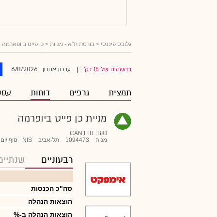
גלובס פיננסי
>
בורסת ת"א - מניות
>
כן פייט ביופארמה
>
6/8/2026
בהשהיה של 15 דק'
עדכון אחרון
|
תמצית
גרפים
דוחות
עסק
מניית כן פייט ביופרמה
CAN FITE BIO
מניה
1094473
תל-אביב
NIS
סוף יום
רבעוניים
שנתיים
סה"כ הכנסות
הוצאות הנהלה
הוצאות הנהלה ב-%