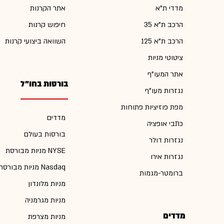
מדדי ת"א
אתר הקרנות
הרכב ת"א 35
חיפוש קרנות
הרכב ת"א 125
השוואה ביצועי קרנות
ציטוטי מניות
אתר המעו"ף
בורסות בחו"ל
נגזרות מעו"ף
מפת פוזיציות פתוחות
מדדים
כתבי אופציה
בורסות בעולם
נגזרות דולר
מניות מבורסת NYSE
נגזרות אירו
מניות מבורסת Nasdaq
ברומטר-מגמות
מניות מלונדון
מניות מגרמניה
מדדים
מניות מצרפת