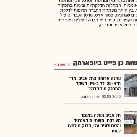
ופות בתחומי המחלות הסרטניות, המחלות
מניות, המחלות הדלקתיות ובעיות בתפקוד
. בין היתר מפתחת החברה תרופות לדלקת
ם שגרונית, פסוריאזיס, סרטן הכבד וטיפול
ת זקפה. כן פייט היא חברה דואלית ומניותיה
ת בתל אביב וניו יורק..
ות כן פייט ביופארמה
עוד חדשות
נעילה אדומה בתל אביב: מדד
ת"א-35 ירד כ-1%; השקל
התחזק מול הדולר
03.08.2026
שירות גלובס
תל אביב ננעלה במגמה
מעורבת; תשתיות האנרגיה
והטכנולוגיה עלו, הבנקים לחצו
למטה