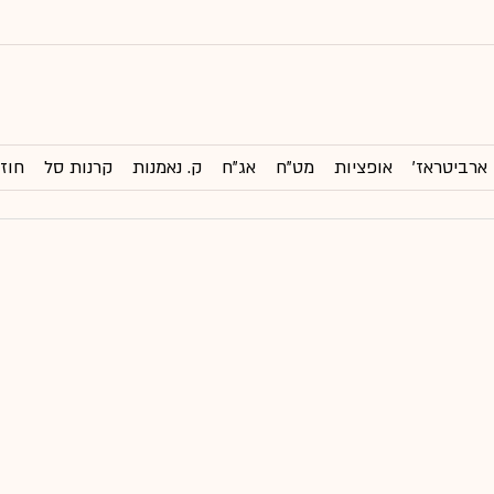
ארביטראז'
אופציות
מט"ח
אג"ח
ק. נאמנות
קרנות סל
חוזי