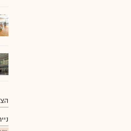
הצע
ניי