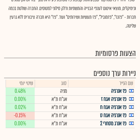
וכימיקלים, מוצאי איטום לענפי הבנייה והתשתיות ודלק סילוני למטוסים. החברה שולטת בכמה
חברות - "פזגז", "פזמוביל", "פז תעשיות ושירותים" ועוד. "פז" היא חברה ציבורית ללא גרעין
שליטה..
הצעות פרסומיות
ניירות ערך נוספים
שם הנייר
סוג
שינוי יומי
פז אנרגיה
מניה
0.48%
פז אנרגיה אגח ז
אג"ח ת"א
0.00%
פז אנרגיה אגח ח
אג"ח ת"א
0.02%
פז אנרגיה אגח ט
אג"ח ת"א
-0.15%
פז אנרג מסחרי 2
אג"ח ת"א
0.00%