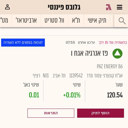
גלובס פיננסי
ראשי
תיק אישי
ת"א
וול סטריט
ארביטראז'
מט"
07:55
בהשהיה של 15 דק'
עדכון אחרון
לצפות בנתונים ללא השהיה
|
פז אנרגיה אגח ו
PAZ ENERGY B6
אג"ח קונצרני צמוד מדד
1139542
תל-אביב
NIS
רציף
שער
שינוי
שינוי באג'
0.01
+0.01%
120.54
הוסף לתיק
התראות