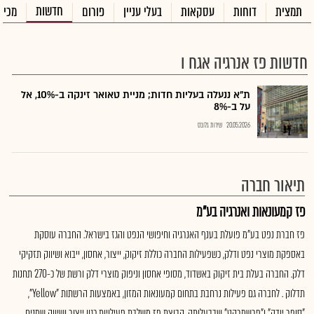
חדשות
תמצית
דוחות
עסקאות
בעלי עניין
פורום
מכיר
חדשות פז אנרגיה אגח ו
ת"א ננעלה בעליות חדות; מניית טאואר זינקה ב-10%, אל
על ב-8%
20.05.2026
שירות גלובס
תיאור חברה
פז קמעונאות ואנרגיה בע"מ
פז חברת נפט בע"מ פועלת בענף האנרגיה וחיפושי הנפט והגז בישראל. החברה עוסקת
באספקת מוצרי נפט ודלק, כשפעילות החברה כוללת זיקוק, ייצור, אחסון, ייבוא ושיווק תזקיקי
דלק. החברה בעלת בית זיקוק באשדוד, מסופי אחסון וניפוק מוצרי דלק ורשת של כ-270 תחנות
תדלוק . לחברה גם פעילות נרחבת בתחום קמעונאות המזון, באמצעות הרשתות "Yellow",
"סופר יודה" ו"פרשמרקט" שבבעלותה. קבוצת פז משלבת פעילויות כגון ייצור ושיווק שמנים