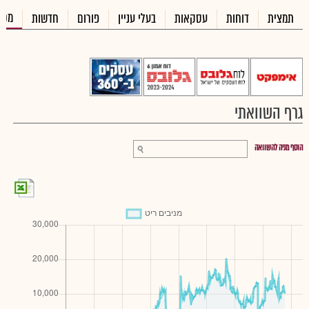
מכי
תמצית
דוחות
עסקאות
בעלי עניין
פורום
חדשות
גרף השוואתי
הוסף מניה להשוואה