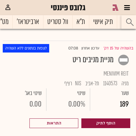
גלובס פיננסי
ראשי
תיק אישי
ת"א
וול סטריט
ארביטראז'
מט"
07:08
בהשהיה של 15 דק'
עדכון אחרון
לצפות בנתונים ללא השהיה
|
מניית מניבים ריט
MENIVIM REIT
מניה
1140573
תל-אביב
NIS
רציף
שער
שינוי
שינוי באג'
0.00
0.00%
189
הוסף לתיק
התראות