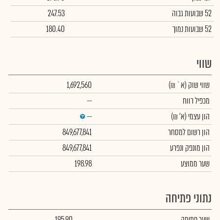
52 שבועות גבוה
247.53
52 שבועות נמוך
180.40
שווי
שווי שוק
(א` ₪)
1,692,560
מכפיל רווח
--
הון עצמי
(א' ₪)
--
הון רשום למסחר
849,677,841
הון מונפק ונפרע
849,677,841
שער ממוצע
198.98
נתוני פתיחה
שער פתיחה
195.90