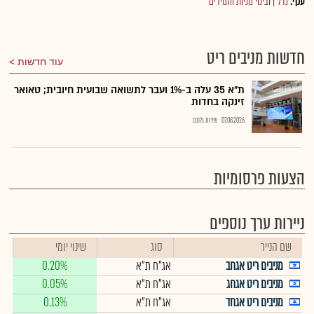
ענף:
נדל"ן ובינוי מניות והמירים
חדשות מניבים ריט
עוד חדשות
ת"א 35 עלה ב-1% ועבר לתשואה שבועית חיובית; טאואר
זינקה בחדות
07.08.2026
שירות גלובס
הצעות פרסומיות
ניירות ערך נוספים
שם הנייר
סוג
שינוי יומי
מניבים ריט אגחב
אג"ח ת"א
0.20%
מניבים ריט אגחג
אג"ח ת"א
0.05%
מניבים ריט אגחד
אג"ח ת"א
0.13%