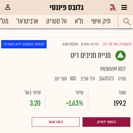
גלובס פיננסי
ראשי
תיק אישי
ת"א
וול סטריט
ארביטראז'
מט"
6/8/2026
בהשהיה של 15 דק'
עדכון אחרון
לצפות בנתונים ללא השהיה
|
מניית מניבים ריט
MENIVIM REIT
מניה
1140573
תל-אביב
NIS
סוף יום
שער
שינוי
שינוי באג'
3.20
+1.63%
199.2
הוסף לתיק
התראות