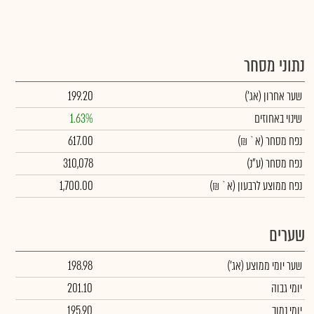
נתוני מסחר
שער אחרון
(אג')
199.20
שינוי באחוזים
1.63%
נפח מסחר
(א` ₪)
617.00
נפח מסחר
(ע"נ)
310,078
נפח ממוצע לרבעון (א` ₪)
1,700.00
שערים
שער יומי ממוצע
(אג')
198.98
יומי גבוה
201.10
יומי נמוך
195.90