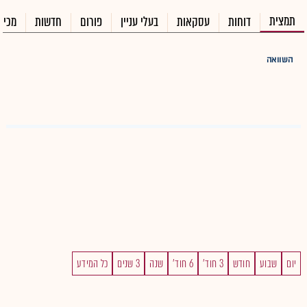
תמצית
דוחות
עסקאות
בעלי עניין
פורום
חדשות
מכיר
השוואה
יום
שבוע
חודש
3 חוד'
6 חוד'
שנה
3 שנים
כל המידע