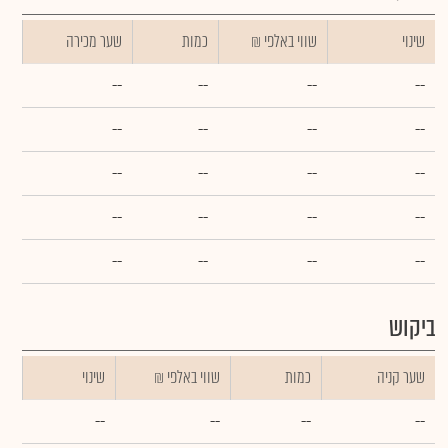
שינוי
₪ שווי באלפי
כמות
שער מכירה
--
--
--
--
--
--
--
--
--
--
--
--
--
--
--
--
--
--
--
--
ביקוש
שער קניה
כמות
₪ שווי באלפי
שינוי
--
--
--
--