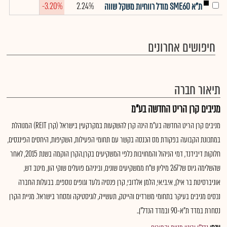
-3.20%
2.24%
ת"א SME60 מודל רווחיות משקל שווה
חיפושים אחרונים
תיאור חברה
מניבים קרן הריט החדשה בע"מ
מניבים קרן הריט החדשה בע"מ הינה קרן להשקעות במקרקעין בישראל (קרן REIT) המנוהלת
במתכונת הקבועה בפקודת מס הכנסה בקשר עם תחומי הפעילות, השקיפות, היחסים הפיננסים,
חלוקות דיבידנד, דמי הניהול והמחויבות כלפי המשקיעים בקרן.הקרן הוקמה בשנת 2015, לאחר
שהשלימה גיוס של 267 מיליון ש"ח ממשקיעים שונים, וביניהם פועלים שוקי הון, מיטב דש,
אוניברסיטת בר אילן, אי.בי.אי, הלמן אלדובי, קרן פנסיה גלעד וגופים נוספים. בבעלות החברה
נכסים מניבים בעיקר בתחומי משרדים והייטק, תעשייה, לוגיסטיקה ומסחר בישראל. מניית הקרן
נסחרת במדד ת"א-90 ובמדד הנדל"ן..