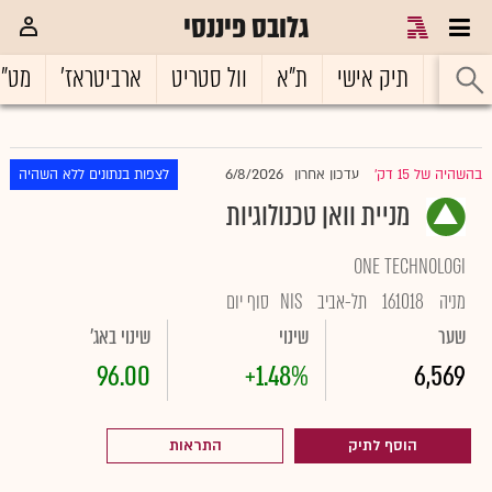
גלובס פיננסי
ראשי
תיק אישי
ת"א
וול סטריט
ארביטראז'
מט"
6/8/2026
בהשהיה של 15 דק'
עדכון אחרון
לצפות בנתונים ללא השהיה
|
מניית וואן טכנולוגיות
ONE TECHNOLOGI
מניה
161018
תל-אביב
NIS
סוף יום
שער
שינוי
שינוי באג'
96.00
+1.48%
6,569
הוסף לתיק
התראות