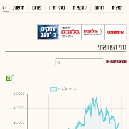
מכי
תמצית
דוחות
עסקאות
בעלי עניין
פורום
חדשות
גרף השוואתי
הוסף מניה להשוואה