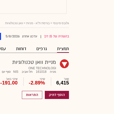
גלובס פיננסי
>
בורסת ת"א - מניות
> וואן טכנולוגיות
5/8/2026
בהשהיה של 15 דק'
עדכון אחרון
|
תמצית
גרפים
דוחות
עסק
מניית וואן טכנולוגיות
ONE TECHNOLOGI
מניה
161018
תל-אביב
NIS
סוף יום
שער
שינוי
שינוי באג'
-191.00
-2.89%
6,415
הוסף לתיק
התראות