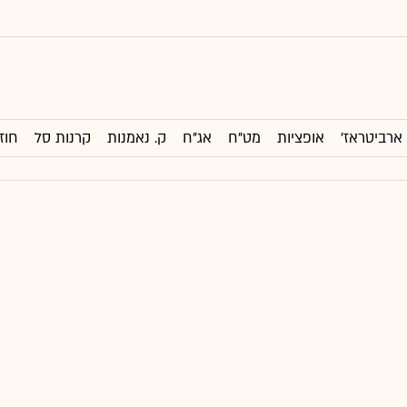
ארביטראז'
אופציות
מט"ח
אג"ח
ק. נאמנות
קרנות סל
חוז