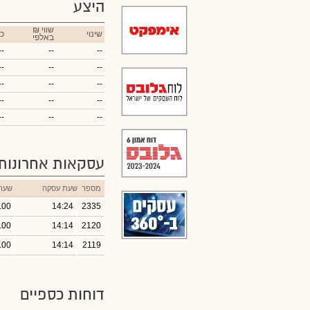
היצע
₪ שווי
שינוי
כ
באלפי
--
--
--
--
--
--
--
--
--
--
--
--
--
--
--
עסקאות אחרונות
מספר
שעת עסקה
שער
.00
14:24
2335
.00
14:14
2120
.00
14:14
2119
דוחות כספיים