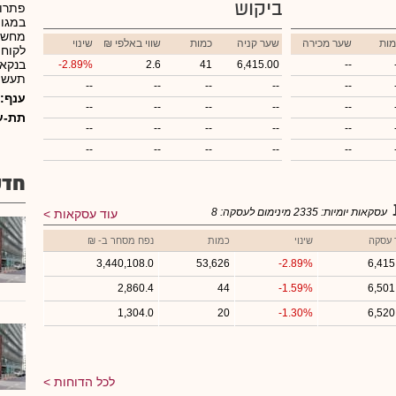
ביקוש
פתרונ
מות
שער מכירה
שער קניה
כמות
₪ שווי באלפי
שינוי
לקוחו
בנקאו
-2.89%
2.6
41
6,415.00
--
תעשיה
--
--
--
--
--
ענף:
--
--
--
--
--
תת-ע
--
--
--
--
--
--
--
--
--
--
חדש
עסקאות יומיות:
2335
מינימום לעסקה:
8
עוד עסקאות
 עסקה
שינוי
כמות
נפח מסחר ב- ₪
3,440,108.0
53,626
-2.89%
6,415
2,860.4
44
-1.59%
6,501
1,304.0
20
-1.30%
6,520
לכל הדוחות