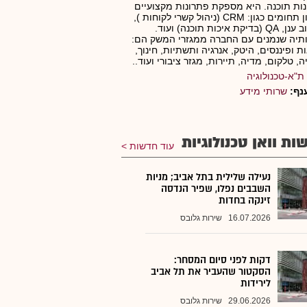
ות תוכנה. היא מספקת פתרונות מקצועיים
במגוון תחומים כגון: CRM (ניהול קשרי לקוחות ),
מחשוב ענן, QA (בדיקת איכות תוכנה) ועוד.
תיה שנמנים עם החברה ממגזרי המשק הם:
ת ופיננסים, היטק, אנרגיה ותשתיות, חינוך,
, טלקום, מדיה, תיירות, מגזר ציבורי ועוד..
ת"א-טכנולוגיה
נף:
שרותי מידע
ות וואן טכנולוגיות
עוד חדשות
נעילה שלילית בתל אביב; מניות
השבבים נפלו, שפיר הנדסה
זינקה בחדות
16.07.2026
שירות גלובס
דקות לפני סיום המסחר:
הסקטור שהעביר את תל אביב
לירידות
29.06.2026
שירות גלובס