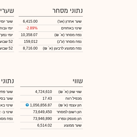
נתוני מסחר
שערי
שער אחרון
(אג')
6,415.00
שער יומי
שינוי באחוזים
-2.89%
יומי גבוה
נפח מסחר
(א` ₪)
10,358.07
יומי נמוך
נפח מסחר
(ע"נ)
159,012
52 שבועות גבוה
נפח ממוצע לרבעון (א` ₪)
8,716.00
52 שבועות נמוך
שווי
נתוני
שווי שוק
(א` ₪)
4,724,610
שער פתי
מכפיל רווח
17.43
שער בסי
הון עצמי
(א' ₪)
1,056,856.87
שינוי באח
הון רשום למסחר
73,649,450
שינוי
ב- א
הון מונפק ונפרע
73,946,890
נפח מס
שער ממוצע
6,514.02