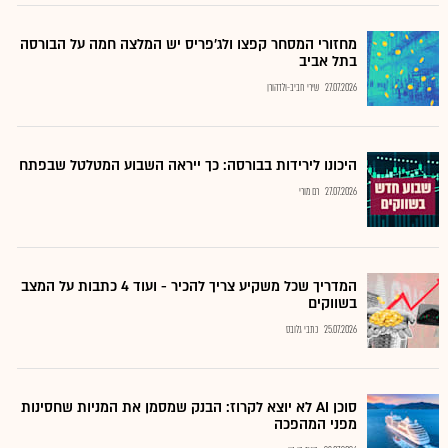
מחזורי המסחר קפצו ולג'פריס יש המלצה חמה על הבורסה
בתל אביב
27.07.2026
שירי חביב-ולדהורן
היכונו לירידות בבורסה: כך ייראה השבוע המטלטל שבפתח
27.07.2026
רם מורי
המדריך שכל משקיע צריך להכיר - ועוד 4 כתבות על המצב
בשווקים
25.07.2026
כתבי גלובס
סוכן AI לא יוצא לקרוז: הבנק שמסמן את המניות שחסינות
מפני המהפכה