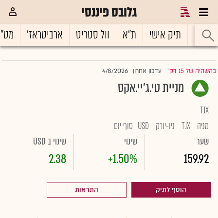
גלובס פיננסי
ראשי
תיק אישי
ת"א
וול סטריט
ארביטראז'
מט"
4/8/2026
בהשהיה של 15 דק'
עדכון אחרון
|
מניית טי.ג'יי.אקס
TJX
מניה
TJX
ניו-יורק
USD
סוף יום
שער
שינוי
שינוי ב USD
2.38
+1.50%
159.92
הוסף לתיק
התראות