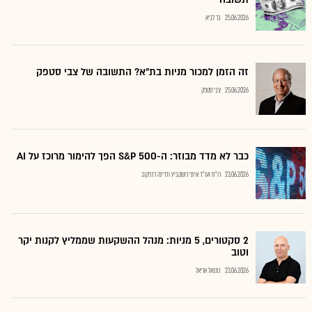
25.06.2026
בר לביא
זה הזמן למכור מניות בת"א? התשובה של צבי סטפק
25.06.2026
צבי סטפק
כבר לא מדד מבוזר: ה-S&P 500 הפך להימור מרוכז על AI
23.06.2026
רו"ח ועו"ד איתי רושקביץ ודרינה רזניקוב
2 סקטורים, 5 מניות: מנהל ההשקעות שממליץ לקנות יקר
וטוב
23.06.2026
נתנאל אריאל