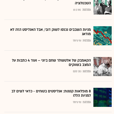
הטכנולוגיה
20.07.2026
בועז בן נון
מניות השבבים נכנסו לשוק דובי, אבל האנליסט הזה לא
מודאג
19.07.2026
צחי גרינולד
הקאמבק של אלטשולר שחם ביוני – ועוד 4 כתבות על
המצב בשווקים
18.07.2026
כתבי גלובס
8 מופלאות קטנות: אנליסטים בטוחים - כדאי לשים לב
למניות הללו
15.07.2026
צחי גרינולד