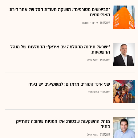
"הביצועים מטורפים": הושקה תעודת הסל של אתר דירוג
האנליסטים
14.07.2026
שירי חביב-ולדהורן
"ישראל תיהנה מהסלמה עם איראן": ההמלצות של מנהל
ההשקעות
14.07.2026
נתנאל אריאל
שני אינדיקטורים מרמזים: למשקיעים יש בעיה
11.07.2026
שירות גלובס
מנהל ההשקעות שבטוח: אלו המניות שחובה להחזיק
בתיק
07.07.2026
נתנאל אריאל