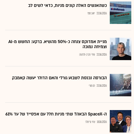
כשהאנשים האלה קונים מניות, כדאי לשים לב
22.06.2026
יואב ספר
מניית אמדוקס צנחה כ-50% מהשיא. ברקע: החשש מ-AI
וצמיחה נמוכה
22.06.2026
שירי חביב-ולדהורן
הבורסה נכנסת לשבוע גורלי והאם הדולר יעשה קאמבק
22.06.2026
רם מורי
ה-SpaceX הבאה? שתי מניות חלל עם אפסייד של עד 61%
18.06.2026
צחי גרינולד