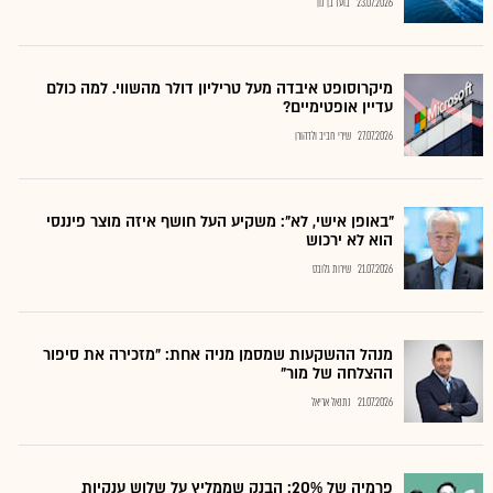
23.07.2026
בועז בן נון
מיקרוסופט איבדה מעל טריליון דולר מהשווי. למה כולם
עדיין אופטימיים?
27.07.2026
שירי חביב ולדהורן
"באופן אישי, לא": משקיע העל חושף איזה מוצר פיננסי
הוא לא ירכוש
21.07.2026
שירות גלובס
מנהל ההשקעות שמסמן מניה אחת: "מזכירה את סיפור
ההצלחה של מור"
21.07.2026
נתנאל אריאל
פרמיה של 20%: הבנק שממליץ על שלוש ענקיות