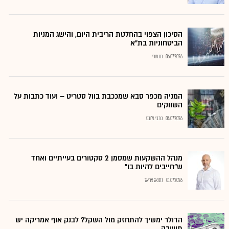
הסיכון הצפוי בהחלטת הריבית היום, והישג המניות
הביטחוניות בת"א
06.07.2026
רם מורי
המניה מכפר סבא שמככבת בוול סטריט – ועוד כתבות על
השווקים
04.07.2026
כתבי גלובס
מנהל ההשקעות שמסמן 2 סקטורים בעייתיים ואחד
ש"חייבים להיות בו"
01.07.2026
נתנאל אריאל
הדולר ימשיך להתחזק מול השקל? לבנק אוף אמריקה יש
תשובה