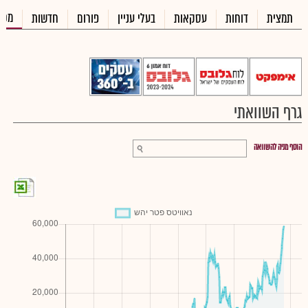
מכי
תמצית
דוחות
עסקאות
בעלי עניין
פורום
חדשות
גרף השוואתי
הוסף מניה להשוואה