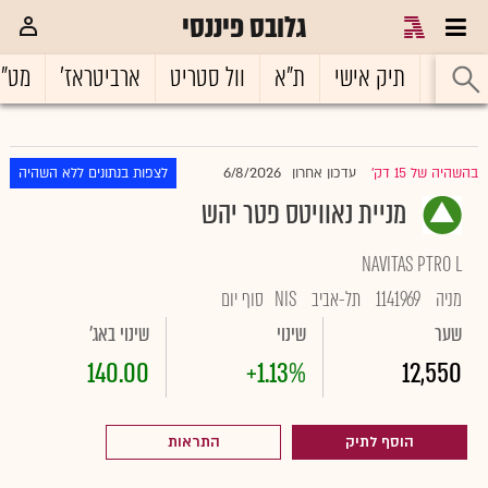
גלובס פיננסי
ראשי
תיק אישי
ת"א
וול סטריט
ארביטראז'
מט"
6/8/2026
בהשהיה של 15 דק'
עדכון אחרון
לצפות בנתונים ללא השהיה
|
מניית נאוויטס פטר יהש
NAVITAS PTRO L
מניה
1141969
תל-אביב
NIS
סוף יום
שער
שינוי
שינוי באג'
140.00
+1.13%
12,550
הוסף לתיק
התראות