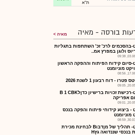
ת"א
עות בורסה - מאיה
מאיה
-בהסכמים לרכ' זכ' השתתפות בתגליות
יוס ולוגן במפרץ אמ..
03.08.2
-סיום קידוח הפיתוח וההפקה הראשון
יקט מוניומנט
17.06.2
 פטרו - דוח רבעון 1 לשנת 2026
20.05.2
נאפט-רכישת זכויות ברישיון כדןלB 1 CBK
ם אפריקה
20.05.2
 - ביצוע קידוחי פיתוח והפקה בנכס
 מוניומנט
30.03.2
נאפט- תהליך של מןדבוB לבחינת מכירת
ת בנכסי שננדואה גץH