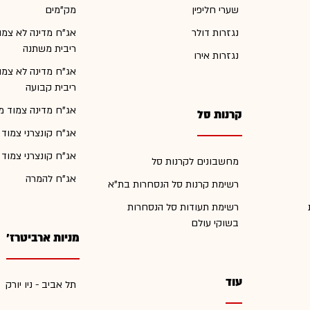
שערי חליפין
מק"מים
נגזרות דולר
אג"ח מדינה לא צמו
ריבית משתנה
נגזרות אירו
אג"ח מדינה לא צמו
ריבית קבועה
אג"ח מדינה צמוד מ
קרנות סל
אג"ח קונצרני צמוד
אג"ח קונצרני צמוד
מחשבונים לקרנות סל
אג"ח להמרה
רשימת קרנות סל הנסחרות בת"א
רשימת תעודות סל הנסחרות
בשוקי עולם
מניות ארביטרז'
עוד
תל אביב - ניו יורק