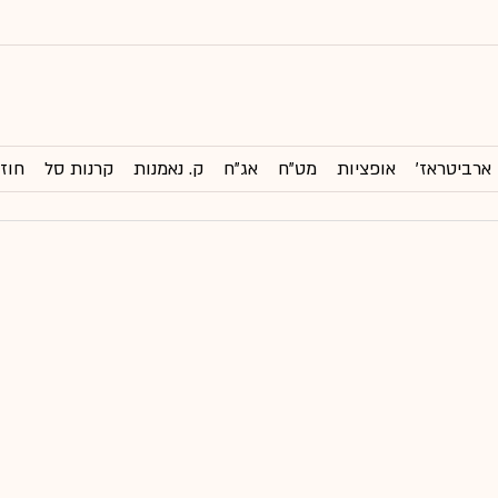
ארביטראז'
אופציות
מט"ח
אג"ח
ק. נאמנות
קרנות סל
חוזי