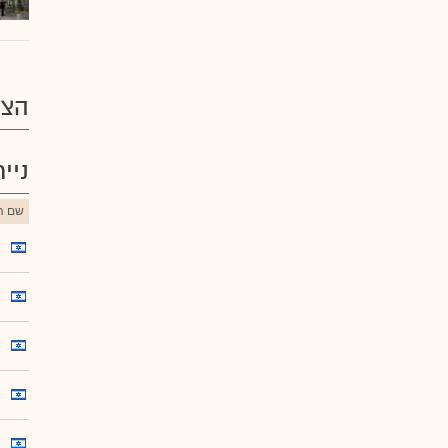
הצע
ניי
שם הנ