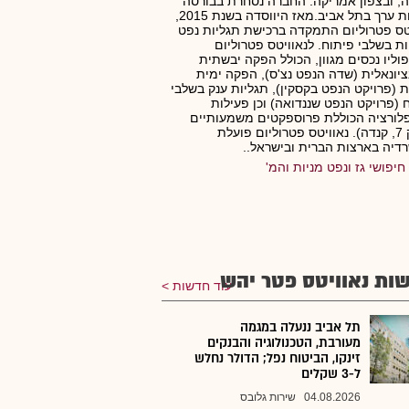
, ובצפון אמריקה. החברה נסחרת בבורסה
לניירות ערך בתל אביב.מאז היווסדה בשנת 2015,
טס פטרוליום התמקדה ברכישת תגליות נפט
ת בשלבי פיתוח. לנאוויטס פטרוליום
וליו נכסים מגוון, הכולל הפקה יבשתית
ציונאלית (שדה הנפט נצ'ס), הפקה ימית
 (פרויקט הנפט בקסקין), תגליות ענק בשלבי
 (פרויקט הנפט שננדואה) וכן פעילות
לורציה הכוללת פרוספקטים משמעותיים
(בלוק 7, קנדה). נאוויטס פטרוליום פועלת
יה בארצות הברית ובישראל..
חיפושי גז ונפט מניות והמ'
ות נאוויטס פטר יהש
עוד חדשות
תל אביב ננעלה במגמה
מעורבת, הטכנולוגיה והבנקים
זינקו, הביטוח נפל; הדולר נחלש
ל-3 שקלים
04.08.2026
שירות גלובס