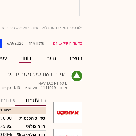
גלובס פיננסי
>
בורסת ת"א - מניות
>
נאוויטס פטר יהש
>
6/8/2026
בהשהיה של 15 דק'
עדכון אחרון
|
תמצית
גרפים
דוחות
עסק
מניית נאוויטס פטר יהש
NAVITAS PTRO L
מניה
1141969
תל-אביב
NIS
סוף יום
רבעוניים
שנתיים
רבעון1
6)
סה"כ הכנסות
970.00
רווח גולמי
143.82
רווח גולמי ב-%
0.06%