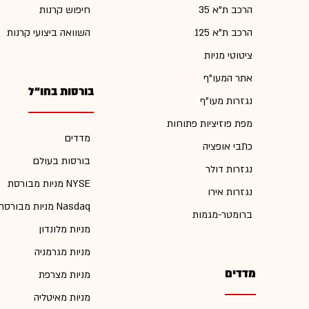
הרכב ת"א 35
חיפוש קרנות
הרכב ת"א 125
השוואה ביצועי קרנות
ציטוטי מניות
אתר המעו"ף
בורסות בחו"ל
נגזרות מעו"ף
מפת פוזיציות פתוחות
מדדים
כתבי אופציה
בורסות בעולם
נגזרות דולר
מניות מבורסת NYSE
נגזרות אירו
מניות מבורסת Nasdaq
ברומטר-מגמות
מניות מלונדון
מניות מגרמניה
מדדים
מניות מצרפת
מניות מאיטליה