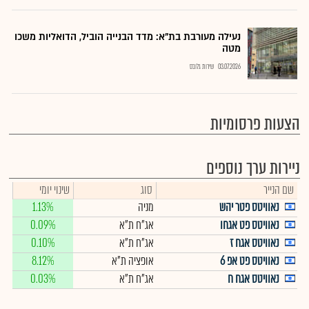
נעילה מעורבת בת"א: מדד הבנייה הוביל, הדואליות משכו
מטה
03.07.2026
שירות גלובס
הצעות פרסומיות
ניירות ערך נוספים
שם הנייר
סוג
שינוי יומי
נאוויטס פטר יהש
מניה
1.13%
נאוויטס פט אגחו
אג"ח ת"א
0.09%
נאוויטס אגח ז
אג"ח ת"א
0.10%
נאוויטס פט אפ 6
אופציה ת"א
8.12%
נאוויטס אגח ח
אג"ח ת"א
0.03%