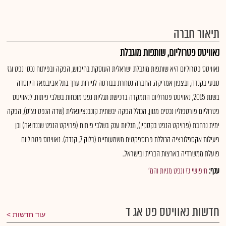
תיאור חברה
נאוויטס פטרוליום, שותפות מוגבלת
נאוויטס פטרוליום היא שותפות מוגבלת ישראלית העוסקת בחיפוש, הפקה ובפיתוח נכסי נפט וגז
טבעי בקנדה, ובצפון אמריקה. החברה נסחרת בבורסה לניירות ערך בתל אביב.מאז היווסדה
בשנת 2015, נאוויטס פטרוליום התמקדה ברכישת תגליות נפט מוכחות בשלבי פיתוח. לנאוויטס
פטרוליום פורטפוליו נכסים מגוון, הכולל הפקה יבשתית קונבנציונאלית (שדה הנפט נצ'ס), הפקה
ימית נרחבת (פרויקט הנפט בקסקין), תגליות ענק בשלבי פיתוח (פרויקט הנפט שננדואה) וכן
פעילות אקספלורציה הכוללת פרוספקטים משמעותיים (בלוק 7, קנדה). נאוויטס פטרוליום
פועלת ממשרדיה בארצות הברית ובישראל..
ענף:
חיפושי גז ונפט מניות והמ'
חדשות נאוויטס פט אג ד
עוד חדשות