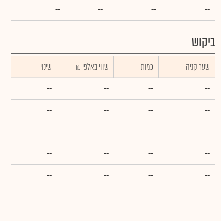
--
--
--
--
ביקוש
שער קניה
כמות
₪ שווי באלפי
שינוי
--
--
--
--
--
--
--
--
--
--
--
--
--
--
--
--
--
--
--
--