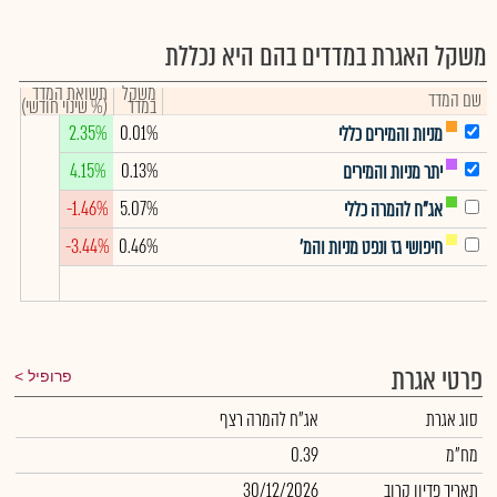
משקל האגרת במדדים בהם היא נכללת
משקל
תשואת המדד
שם המדד
במדד
(% שינוי חודשי)
2.35%
0.01%
מניות והמירים כללי
4.15%
0.13%
יתר מניות והמירים
-1.46%
5.07%
אג"ח להמרה כללי
-3.44%
0.46%
חיפושי גז ונפט מניות והמ'
פרטי אגרת
פרופיל
סוג אגרת
אג"ח להמרה רצף
מח"מ
0.39
תאריך פדיון קרוב
30/12/2026