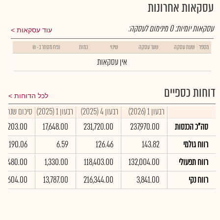
עסקאות אחרונות
עסקאות יומיות:
0
מינימום לעסקה:
עוד עסקאות
מספר
שעת עסקה
שער עסקה
שינוי
כמות
נפח מסחר ב- ₪
אין עסקאות
דוחות כספיים
לכל הדוחות
רבעון 1 (2026)
רבעון 4 (2025)
רבעון 1 (2025)
סיכום שנתי 2025
סה"כ הכנסות
237,970.00
231,720.00
17,648.00
65,203.00
רווח גולמי
143.82
126.46
6.59
190.06
רווח תפעולי
132,004.00
118,403.00
1,330.00
163,480.00
רווח נקי
3,841.00
216,344.00
13,787.00
178,604.00