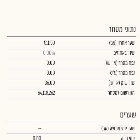
נתוני מסחר
שער אחרון
(אג')
511.50
שינוי באחוזים
0.00%
נפח מסחר
(א` ₪)
0.00
נפח מסחר
(ע"נ)
0.00
שווי שוק
(א` ₪)
36.00
הון רשום למסחר
64,118,262
שערים
שער יומי ממוצע
(אג')
--
יומי גבוה
0.00