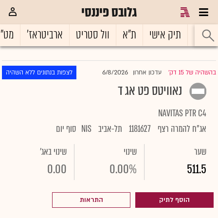
גלובס פיננסי
ראשי
תיק אישי
ת"א
וול סטריט
ארביטראז'
מט"
6/8/2026
בהשהיה של 15 דק'
עדכון אחרון
לצפות בנתונים ללא השהיה
|
נאוויטס פט אג ד
NAVITAS PTR C4
אג"ח להמרה רצף
1181627
תל-אביב
NIS
סוף יום
שער
שינוי
שינוי באג'
0.00
0.00%
511.5
הוסף לתיק
התראות