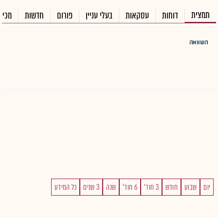
תמצית
דוחות
עסקאות
בעלי עניין
פורום
חדשות
מכיר
השוואה
יום
שבוע
חודש
3 חוד'
6 חוד'
שנה
3 שנים
כל המידע